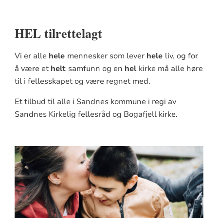
HEL
til
HEL tilrettelagt
rettlagt
Vi er alle
hele
mennesker som lever
hele
liv, og for
å være et
helt
samfunn og en
hel
kirke må alle høre
til i fellesskapet og være regnet med.
Et tilbud til alle i Sandnes kommune i regi av
Sandnes Kirkelig fellesråd og Bogafjell kirke.