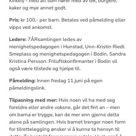
Kirkely - med alt som hører med av lek, burgere,
kaker og mye annet godt.
Pris:
kr 100,- per barn. Betales ved påmelding eller
vipps ved ankomst.
Ledere:
7ÅRsamlingen ledes av
menighetspedagogen i Hunstad, Unn-Kristin Riedl
Smeplass og menighetspedagogen i Bodin, Sandra
Kristina Persson. Friluftskonfirmanter i Bodin vil
også være tilstede og hjelpe til.
Påmelding:
Innen fredag 11.juni på egen
påmeldingslink.
Tilpasning med mer:
Hvis noen vil ha med seg
foreldre eller andre voksne, går det fint an – men
om barna er trygge, kan de mer enn gjerne delta
alene på samlingen. Hvis barnet trenger noen form
for tilrettelegging ønsker vi å kunne ta hensyn til