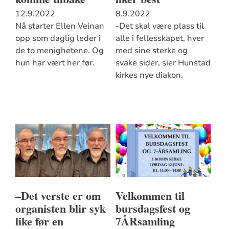
12.9.2022
8.9.2022
Nå starter Ellen Veinan
-Det skal være plass til
opp som daglig leder i
alle i fellesskapet, hver
de to menighetene. Og
med sine sterke og
hun har vært her før.
svake sider, sier Hunstad
kirkes nye diakon.
–Det verste er om
Velkommen til
organisten blir syk
bursdagsfest og
like før en
7ÅRsamling