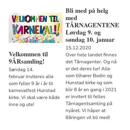
Bli med på helg
med
TÅRNAGENTENE!
Lørdag 9. og
søndag 10. januar
15.12.2020
Velkommen til
Over hele landet finnes
9ÅRsamling!
det Tårnagenter. Og nå
er det deres tur! Alle
Søndag 14.
som tilhører Bodin og
februar inviteres alle
Hunstad kirke og som
som fyller 9 år i år til
blir 8 år en gang i 2021
karnevalfest Hunstad
er invitert til felles
kirke. Vi skal være både
Tårnagentsamling på
inne og ute!
nyåret. Vi håper at
8åringen vil bli med!