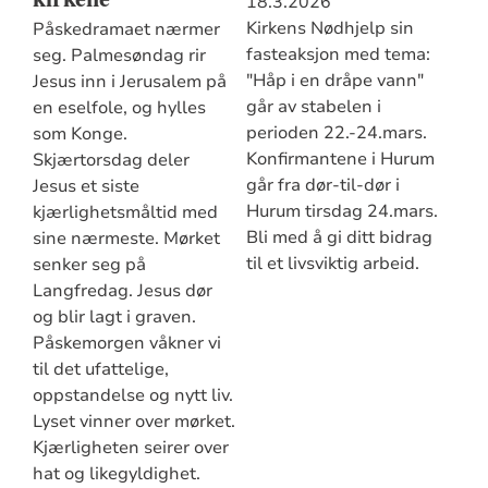
18.3.2026
Kirkens Nødhjelp sin
Påskedramaet nærmer
fasteaksjon med tema:
seg. Palmesøndag rir
"Håp i en dråpe vann"
Jesus inn i Jerusalem på
går av stabelen i
en eselfole, og hylles
perioden 22.-24.mars.
som Konge.
Konfirmantene i Hurum
Skjærtorsdag deler
går fra dør-til-dør i
Jesus et siste
Hurum tirsdag 24.mars.
kjærlighetsmåltid med
Bli med å gi ditt bidrag
sine nærmeste. Mørket
til et livsviktig arbeid.
senker seg på
Langfredag. Jesus dør
og blir lagt i graven.
Påskemorgen våkner vi
til det ufattelige,
oppstandelse og nytt liv.
Lyset vinner over mørket.
Kjærligheten seirer over
hat og likegyldighet.