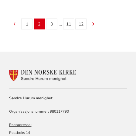
…
1
2
3
11
12
KONTAKTINFORMASJON
FOR
SØNDRE
HURUM
MENIGHET
Søndre Hurum menighet
Organisasjonsnummer: 980117790
Postadresse:
Postboks 14