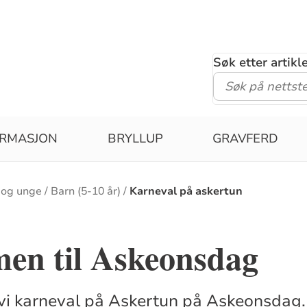
Søk etter artik
IRMASJON
BRYLLUP
GRAVFERD
 og unge
Barn (5-10 år)
Karneval på askertun
en til Askeonsdag
 vi karneval på Askertun på Askeonsdag.