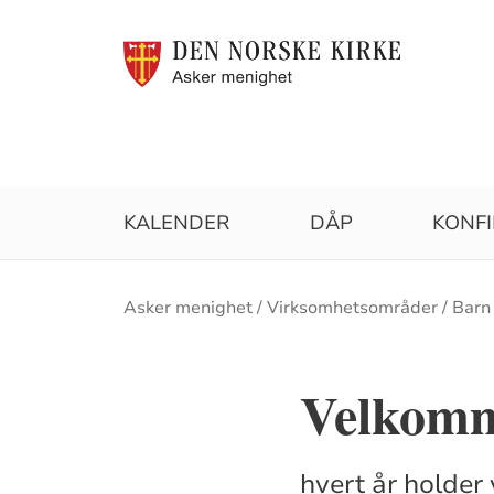
KALENDER
DÅP
KONF
Brødsmulesti
Asker menighet
Virksomhetsområder
Barn
Velkomm
hvert år holder