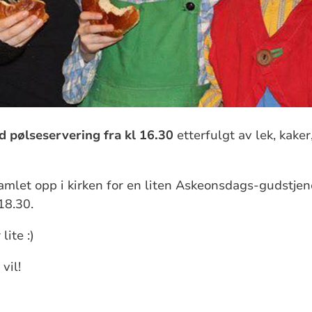
d pølseservering fra kl 16.30
etterfulgt av lek, kaker
i samlet opp i kirken for en liten Askeonsdags-gudstje
18.30.
lite :)
vil!