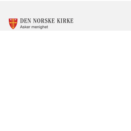
KONTAKTINFORMASJON
FOR
ASKER
MENIGHET
Asker menighet
Organisasjonsnummer: 971522429
Kirkelia 3
1384 Asker
Telefon: 66754090 (sentralbord for kirken i Asker)
Asker kirke ligger i Kirkelia 7