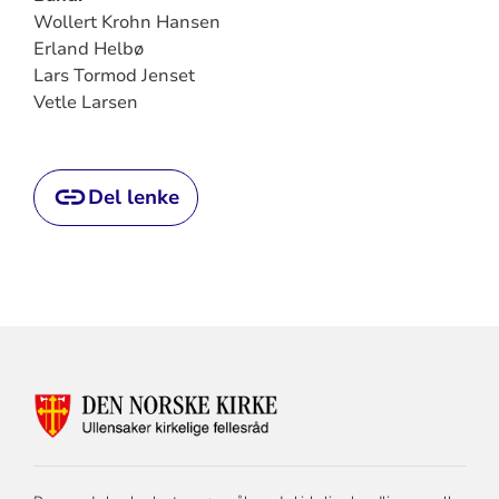
Wollert Krohn Hansen
Erland Helbø
Lars Tormod Jenset
Vetle Larsen
Del lenke
KONTAKTINFORMASJON
FOR
ULLENSAKER
KIRKELIGE
FELLESRÅD