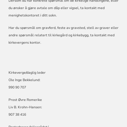
Dersom du har konkrete spørsmål om de kirkelige handlingene, eller
du ønsker å gjøre avtale om dåp eller vigsel, ta kontakt med
menighetskontoret i ditt sokn.
Har du spørsmål om gravferd, feste av gravsted, stell av graver eller
andre spørsmål relatert til kirkegård og kirkebygg, ta kontakt med
kirkevergens kontor.
Kirkeverge/daglig leder
Ole Inge Bekkelund:
990 90 707
Prost Øvre Romerike
Liv B. Krohn-Hansen:
907 38 416
Postadresse fellesrådet/