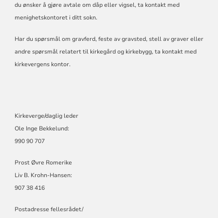
du ønsker å gjøre avtale om dåp eller vigsel, ta kontakt med
menighetskontoret i ditt sokn.
Har du spørsmål om gravferd, feste av gravsted, stell av graver eller
andre spørsmål relatert til kirkegård og kirkebygg, ta kontakt med
kirkevergens kontor.
Kirkeverge/daglig leder
Ole Inge Bekkelund:
990 90 707
Prost Øvre Romerike
Liv B. Krohn-Hansen:
907 38 416
Postadresse fellesrådet/