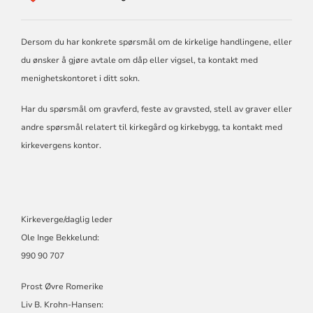
ULLENSAKER
KIRKELIGE
FELLESRÅD
Dersom du har konkrete spørsmål om de kirkelige handlingene, eller
du ønsker å gjøre avtale om dåp eller vigsel, ta kontakt med
menighetskontoret i ditt sokn.
Har du spørsmål om gravferd, feste av gravsted, stell av graver eller
andre spørsmål relatert til kirkegård og kirkebygg, ta kontakt med
kirkevergens kontor.
Kirkeverge/daglig leder
Ole Inge Bekkelund:
990 90 707
Prost Øvre Romerike
Liv B. Krohn-Hansen: