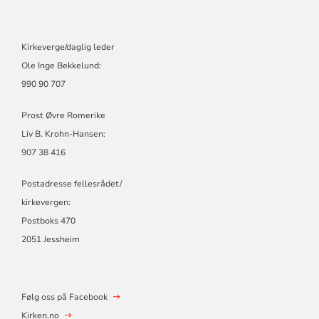
Kirkeverge/daglig leder
Ole Inge Bekkelund:
990 90 707
Prost Øvre Romerike
Liv B. Krohn-Hansen:
907 38 416
Postadresse fellesrådet/
kirkevergen:
Postboks 470
2051 Jessheim
Følg oss på Facebook
Kirken.no