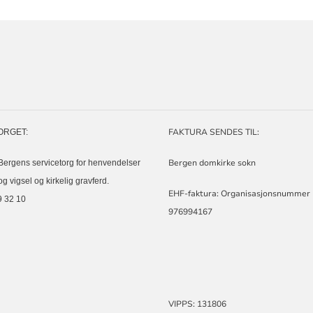
ORMASJON
FAKTURA SENDES TIL:
ORGET:
Bergen domkirke sokn
 Bergens servicetorg for henvendelser
g vigsel og kirkelig gravferd.
EHF-faktura: Organisasjonsnummer
9 32 10
976994167
VIPPS: 131806