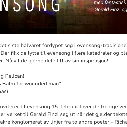
t siste halvåret fordypet seg i evensong-tradisjonen
Der fikk de lytte til evensong i flere katedraler og ble
. Nå vil de gjerne dele litt av sin inspirasjon!
g Pelican!
 Balm for wounded man”
nas)
viterer til evensong 15. februar lover de frodige ven
ler verket til Gerald Finzi seg ut når det gjelder tekst
kre konglomerat av linjer fra to andre poeter - Ric