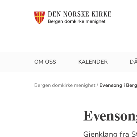
OM OSS
KALENDER
D
Brødsmulesti
Bergen domkirke menighet
Evensong i Ber
Evenson
Gjenklang fra S