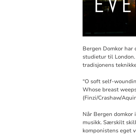
Bergen Domkor har de
studietur til London. 
tradisjonens teknikker
“O soft self-woundin
Whose breast weeps
(Finzi/Crashaw/Aqui
Når Bergen domkor in
musikk. Særskilt skil
komponistens eget va