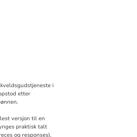
 kveldsgudstjeneste i
ppstod etter
bønnen.
est versjon til en
ynges praktisk talt
reces og responses).