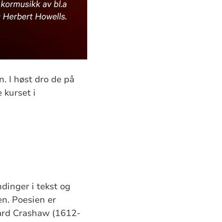
. I høst dro de på
 kurset i
dinger i tekst og
en. Poesien er
hard Crashaw (1612-