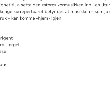
ghet til å sette den «store» kormusikken inn i en lit
rkelige korrepertoaret betyr det at musikken – som jo
 bruk – kan komme «hjem» igjen.
irigent
d - orgel
ese
tis.