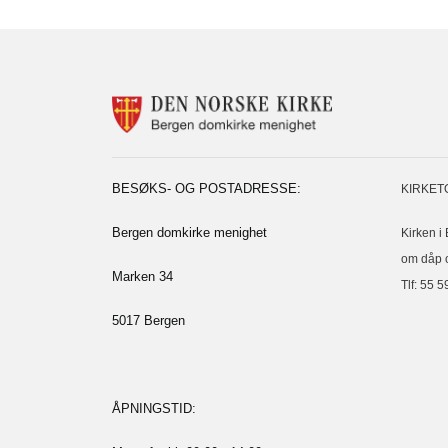
KONTAKTINF
FOR
BERGEN
DOMKIRKE
MENIGHET
BESØKS- OG POSTADRESSE:
KIRKET
Bergen domkirke menighet
Kirken i
om dåp o
Marken 34
Tlf: 55 5
5017 Bergen
ÅPNINGSTID: