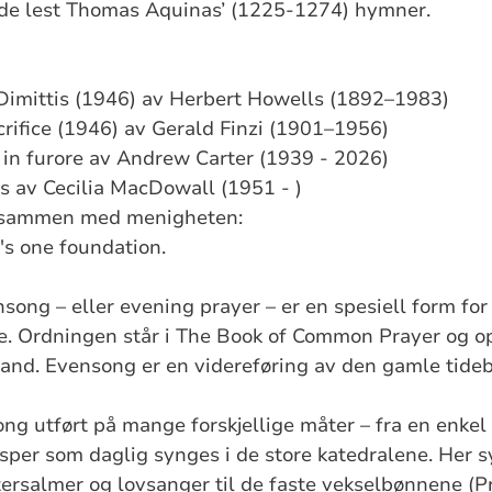
de lest Thomas Aquinas’ (1225-1274) hymner.
Dimittis (1946) av Herbert Howells (1892–1983)
acrifice (1946) av Gerald Finzi (1901–1956)
 in furore av Andrew Carter (1939 - 2026)
s av Cecilia MacDowall (1951 - )
) sammen med menigheten:
s one foundation.
song – eller evening prayer – er en spesiell form for
ke. Ordningen står i The Book of Common Prayer og o
land. Evensong er en videreføring av den gamle tide
ng utført på mange forskjellige måter – fra en enkel l
esper som daglig synges i de store katedralene. Her s
altersalmer og lovsanger til de faste vekselbønnene (P