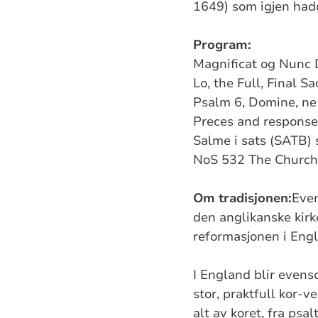
1649) som igjen had
Program:
Magnificat og Nunc 
Lo, the Full, Final S
Psalm 6, Domine, ne
Preces and response
Salme i sats (SATB
NoS 532 The Church'
Om tradisjonen:
Even
den anglikanske kir
reformasjonen i Eng
I England blir evenso
stor, praktfull kor-v
alt av koret, fra ps