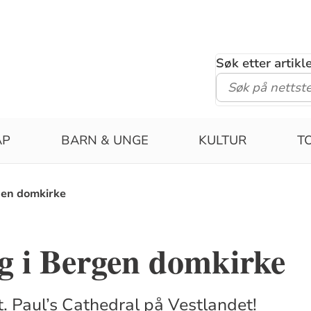
Søk etter artik
ÅP
BARN & UNGE
KULTUR
T
gen domkirke
g i Bergen domkirke
t. Paul’s Cathedral på Vestlandet!