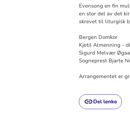
Evensong en fin muli
en stor del av det ki
skrevet til liturgisk
Bergen Domkor
Kjetil Almenning - d
Sigurd Melvær Øgaar
Sogneprest Bjarte N
Arrangementet er gra
Del lenke