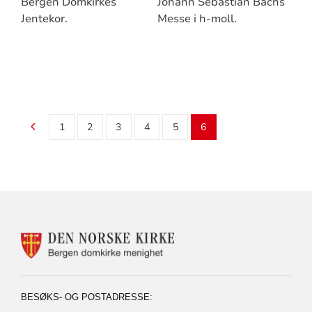
Bergen Domkirkes
Johann Sebastian Bachs
Jentekor.
Messe i h-moll.
1
2
3
4
5
6
KONTAKTINFORMASJON
FOR
BERGEN
DOMKIRKE
MENIGHET
BESØKS- OG POSTADRESSE: