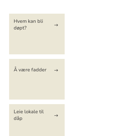
Artikkelsnarveger
Hvem kan bli
døpt?
Å være fadder
Leie lokale til
dåp