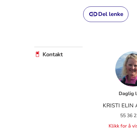
Del lenke
Kontakt
Daglig 
KRISTI ELI
55 36 2
Klikk for å v