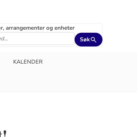
ler, arrangementer og enheter
Søk
KALENDER
t!