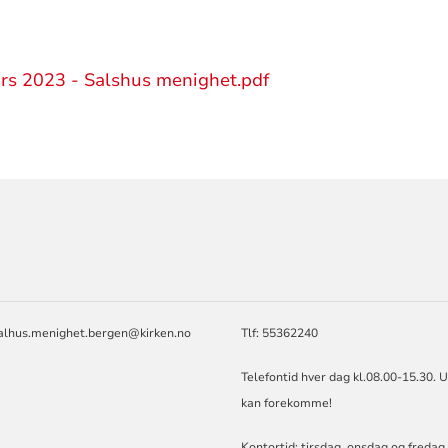
ars 2023 - Salshus menighet.pdf
ORMASJON
salhus.menighet.bergen@kirken.no
Tlf: 55362240
Telefontid hver dag kl.08.00-15.30. 
kan forekomme!
Kontortid: tirsdag, onsdag og fredag 