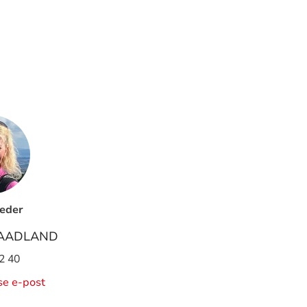
leder
N AADLAND
2 40
ise e-post