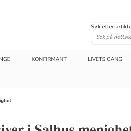
Søk etter artik
UNGE
KONFIRMANT
LIVETS GANG
nighet
 giver i Salhus menighe