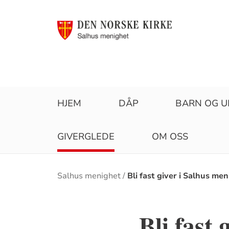
HJEM
DÅP
BARN OG 
GIVERGLEDE
OM OSS
Brødsmulesti
Salhus menighet
Bli fast giver i Salhus me
Bli fast