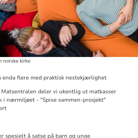
n norske kirke
nå enda flere med praktisk nestekjærlighet
Matsentralen deler vi ukentlig ut matkasser
ak i nærmiljøet - "Spise sammen-prosjekt"
ert
er spesielt å satse på barn og unge