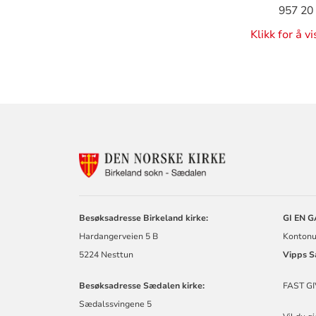
957 20
Klikk for å v
KONTAKTINF
FOR
SÆDALEN
MENIGHET
Besøksadresse Birkeland kirke:
GI EN 
Hardangerveien 5 B
Kontonu
5224 Nesttun
Vipps
S
Besøksadresse Sædalen kirke:
FAST GI
Sædalssvingene 5