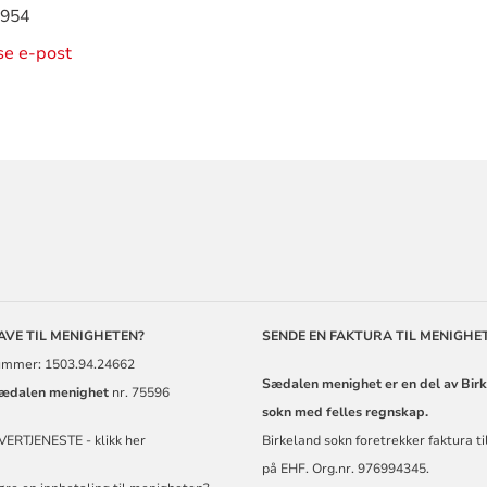
 954
ise e-post
ORMASJON
GAVE TIL MENIGHETEN?
SENDE EN FAKTURA TIL MENIGHE
mmer: 1503.94.24662
Sædalen menighet er en del av Bir
ædalen menighet
nr. 75596
sokn med felles regnskap.
VERTJENESTE - klikk her
Birkeland sokn foretrekker faktura t
på EHF. Org.nr. 976994345.