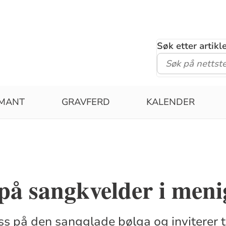
Søk etter artik
RMANT
GRAVFERD
KALENDER
på sangkvelder i meni
ss på den sangglade bølga og inviterer ti