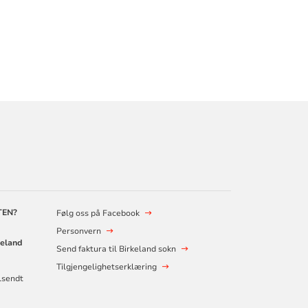
TEN?
Følg oss på Facebook
Personvern
keland
Send faktura til Birkeland sokn
Tilgjengelighetserklæring
ilsendt