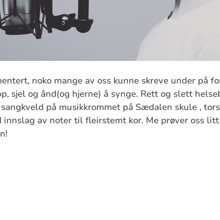
ntert, noko mange av oss kunne skreve under på for
p, sjel og ånd(og hjerne) å synge. Rett og slett helse
n sangkveld på musikkrommet på Sædalen skule , tors
 innslag av noter til fleirstemt kor. Me prøver oss lit
n!