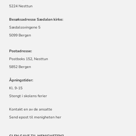
5224 Nesttun
Besøksadresse Sædalen kirke:
Sædalssvingene 5
5099 Bergen
Postadresse:
Postboks 152, Nesttun
5852 Bergen
Åpningstider:
Kl. 9-15
Stengt i skolens ferier
Kontakt en av de ansatte
Send epost til menigheten her
GI EN GAVE TIL MENIGHETEN?