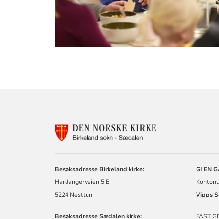
KONTAKTINF
FOR
SÆDALEN
MENIGHET
Besøksadresse Birkeland kirke:
GI EN 
Hardangerveien 5 B
Kontonu
5224 Nesttun
Vipps
S
Besøksadresse Sædalen kirke:
FAST GI