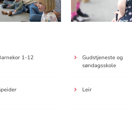
Barnekor 1-12
Gudstjeneste og
søndagsskole
Speider
Leir