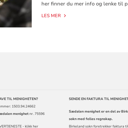
her finner du mer info og lenke til
LES MER
ORMASJON
GAVE TIL MENIGHETEN?
SENDE EN FAKTURA TIL MENIGHE
mmer: 1503.94.24662
Sædalen menighet er en del av Bir
ædalen menighet
nr. 75596
sokn med felles regnskap.
VERTJENESTE - klikk her
Birkeland sokn foretrekker faktura t