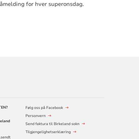
 påmelding for hver superonsdag.
TEN?
Følg oss på Facebook
Personvern
keland
Send faktura til Birkeland sokn
Tilgjengelighetserklæring
ilsendt