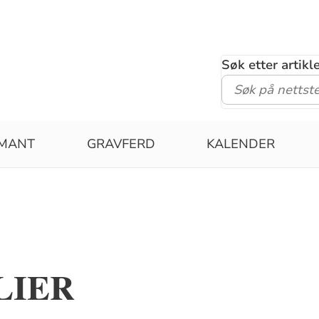
Søk etter artik
RMANT
GRAVFERD
KALENDER
LIER