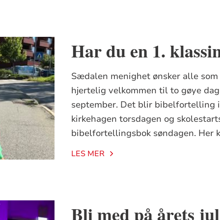
Har du en 1. klassin
Sædalen menighet ønsker alle som b
hjertelig velkommen til to gøye da
september. Det blir bibelfortelling i
kirkehagen torsdagen og skolestar
bibelfortellingsbok søndagen. Her 
LES MER
Bli med på årets jul