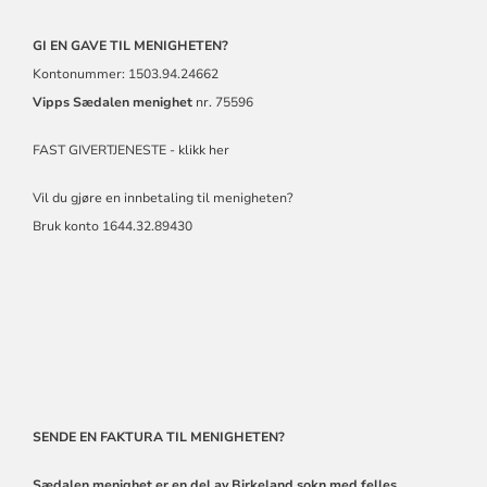
GI EN GAVE TIL MENIGHETEN?
Kontonummer: 1503.94.24662
Vipps
Sædalen menighet
nr. 75596
FAST GIVERTJENESTE - klikk her
Vil du gjøre en innbetaling til menigheten?
Bruk konto 1644.32.89430
SENDE EN FAKTURA TIL MENIGHETEN?
Sædalen menighet er en del av Birkeland sokn med felles