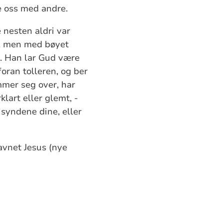
e oss med andre.
e nesten aldri var
a, men med bøyet
. Han lar Gud være
oran tolleren, og ber
mmer seg over, har
klart eller glemt, -
i syndene dine, eller
avnet Jesus (nye