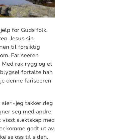
elp for Guds folk.
en. Jesus sin
en til forsiktig
 om. Fariseeren
. Med rak rygg og et
blygsel fortalte han
kje denne fariseeren
 sier «jeg takker deg
igner seg med andre
t visst slektskap med
ner komme godt ut av.
ke se oss til siden.