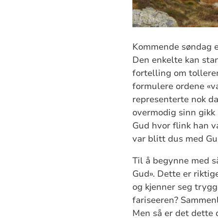
Kommende søndag er 
Den enkelte kan sta
fortelling om tollere
formulere ordene «væ
representerte nok da
overmodig sinn gikk 
Gud hvor flink han v
var blitt dus med Gud
Til å begynne med så 
Gud». Dette er rikti
og kjenner seg trygg
fariseeren? Sammenli
Men så er det dette d