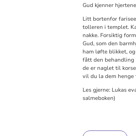
Gud kjenner hjertene
Litt bortenfor farise
tolleren i templet.
nakke. Forsiktig fo
Gud, som den barmhje
ham løfte blikket, o
fått den behandling d
de er naglet til kors
vil du la dem henge 
Les gjerne: Lukas ev
salmeboken)