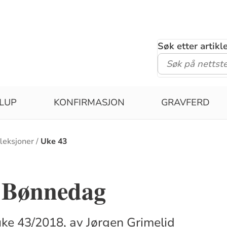
Søk etter artik
LUP
KONFIRMASJON
GRAVFERD
leksjoner
Uke 43
g Bønnedag
ke 43/2018, av Jørgen Grimelid