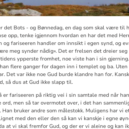
det Bots - og Bønnedag, en dag som skal være til hj
nse opp, tenke igjennom hvordan en har det med Herr
n og fariseeren handler om innsikt i egen synd, og evn
re meg synder nådig». Det er frelsen det dreier seg
tidens ypperste fromhet, noe viste han i sin gjerning
han flere ganger for dagen inn i templet og ba. Uten 
ar. Det var ikke noe Gud burde klandre han for. Kans
, så dus at Gud ikke slapp til.
er fariseeren på riktig vei i sin samtale med når han
ge ord, men så tar overmotet over, i det han sammenl
. Han bruker andre som målestokk. Muligens har vi e
gnet med den eller den så kan vi kanskje i egne øy
a at vi skal fremfor Gud, og der er vi aleine og kan ik