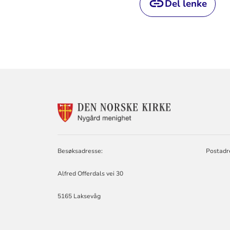
Del lenke
KONTAKTINF
FOR
NYGÅRD
MENIGHET
Besøksadresse:
Postadr
Alfred Offerdals vei 30
5165 Laksevåg