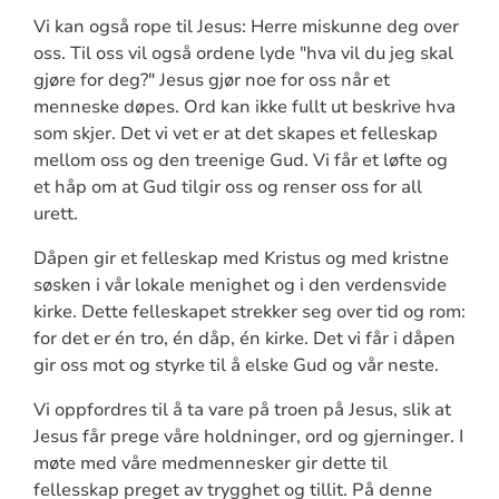
Vi kan også rope til Jesus: Herre miskunne deg over
oss. Til oss vil også ordene lyde "hva vil du jeg skal
gjøre for deg?" Jesus gjør noe for oss når et
menneske døpes. Ord kan ikke fullt ut beskrive hva
som skjer. Det vi vet er at det skapes et felleskap
mellom oss og den treenige Gud. Vi får et løfte og
et håp om at Gud tilgir oss og renser oss for all
urett.
Dåpen gir et felleskap med Kristus og med kristne
søsken i vår lokale menighet og i den verdensvide
kirke. Dette felleskapet strekker seg over tid og rom:
for det er én tro, én dåp, én kirke. Det vi får i dåpen
gir oss mot og styrke til å elske Gud og vår neste.
Vi oppfordres til å ta vare på troen på Jesus, slik at
Jesus får prege våre holdninger, ord og gjerninger. I
møte med våre medmennesker gir dette til
fellesskap preget av trygghet og tillit. På denne