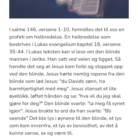
I salme 146, versene 1-10, formidles det til oss en
profeti om helbredelse. En helbredelse som
beskrives i Lukas evangelium kapitel 18, versene
35-44. I Lukas teksten kan vi lese om den blinde
mannen i Jeriko. Han satt ved veien og tigget. Så
hendte det seg at Jesus kom forbi og stoppet opp
ved den blinde. Jesus hørte nemlig ropene fra den
blinde som lød Jesus: "du Davids sønn, ha
barmhjertighet med meg". Jesus stanset et lite
øyeblikk, løftet hånden og sa: "hva vil du jeg skal
gjøre for deg?" Den blinde svarte: "la meg få synet
igjen". Jesus brukte to ord da han svarte: "Bli
seende" Det ble lys i øynene til den blinde, et lys
som kom innenfra, et lys av bevissthet, av det å
kunne sanse, se og være til.