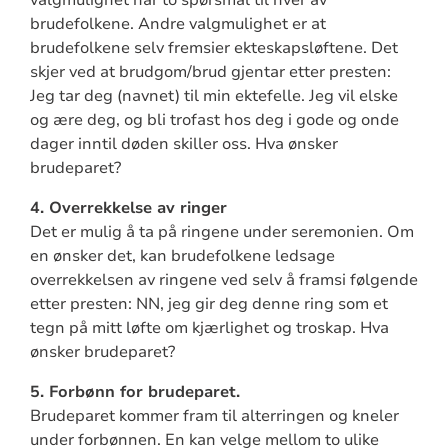
valgmulighet har to spørsmål til hver av
brudefolkene. Andre valgmulighet er at
brudefolkene selv fremsier ekteskapsløftene. Det
skjer ved at brudgom/brud gjentar etter presten:
Jeg tar deg (navnet) til min ektefelle. Jeg vil elske
og ære deg, og bli trofast hos deg i gode og onde
dager inntil døden skiller oss. Hva ønsker
brudeparet?
4. Overrekkelse av ringer
Det er mulig å ta på ringene under seremonien. Om
en ønsker det, kan brudefolkene ledsage
overrekkelsen av ringene ved selv å framsi følgende
etter presten: NN, jeg gir deg denne ring som et
tegn på mitt løfte om kjærlighet og troskap. Hva
ønsker brudeparet?
5. Forbønn for brudeparet.
Brudeparet kommer fram til alterringen og kneler
under forbønnen. En kan velge mellom to ulike