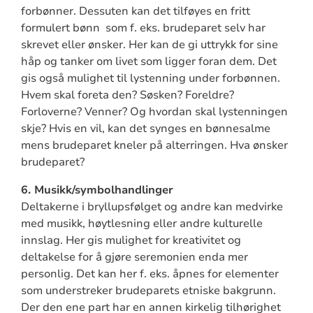
forbønner. Dessuten kan det tilføyes en fritt
formulert bønn som f. eks. brudeparet selv har
skrevet eller ønsker. Her kan de gi uttrykk for sine
håp og tanker om livet som ligger foran dem. Det
gis også mulighet til lystenning under forbønnen.
Hvem skal foreta den? Søsken? Foreldre?
Forloverne? Venner? Og hvordan skal lystenningen
skje? Hvis en vil, kan det synges en bønnesalme
mens brudeparet kneler på alterringen. Hva ønsker
brudeparet?
6. Musikk/symbolhandlinger
Deltakerne i bryllupsfølget og andre kan medvirke
med musikk, høytlesning eller andre kulturelle
innslag. Her gis mulighet for kreativitet og
deltakelse for å gjøre seremonien enda mer
personlig. Det kan her f. eks. åpnes for elementer
som understreker brudeparets etniske bakgrunn.
Der den ene part har en annen kirkelig tilhørighet