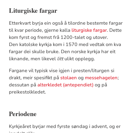
Liturgiske fargar
Etterkvart byrja ein også å tilordne bestemte fargar
til kvar periode, gjerne kalla
liturgiske fargar
. Dette
kom fyrst og fremst frå 1200-talet og utover.
Den katolske kyrkja kom i 1570 med vedtak om kva
fargar dei skulle bruke. Den norske kyrkja har eit
liknande, men likevel
litt
ulikt opplegg.
Fargane vil typisk vise igjen i presten/liturgen si
drakt, meir spesifikt på
stolaen
og
messehagelen
;
dessutan på
alterkledet (antependiet)
og på
preikestolkledet.
Periodene
Kyrkjeåret byrjar med fyrste søndag i advent, og er