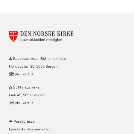
KONTAKTINFORMASJON
FOR
LØVSTAKKSIDEN
MENIGHET
–
⛪ Besøksadresse (Solheim kirke):
SOLHEIM
Hordagaten 28, 5055 Bergen
OG
ST
🗺️ Vis i kart
MARKUS
KIRKER
⛪ St Markus kirke:
Lien 45, 5057 Bergen
🗺️ Vis i kart
📯 Postadresse:
Løvstakksiden menighet