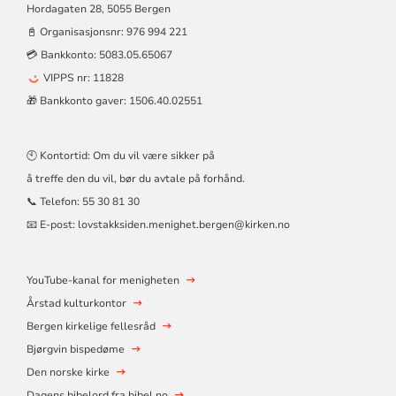
Hordagaten 28, 5055 Bergen
📓 Organisasjonsnr:
976 994 221
💳 Bankkonto: 5083.05.65067
VIPPS nr: 11828
🎁 Bankkonto gaver: 1506.40.02551
🕙 Kontortid: Om du vil være sikker på
å treffe den du vil, bør du avtale på forhånd.
📞 Telefon:
55 30 81 30
📧 E-post:
lovstakksiden.menighet.bergen@kirken.no
YouTube-kanal for menigheten
Årstad kulturkontor
Bergen kirkelige fellesråd
Bjørgvin bispedøme
Den norske kirke
Dagens bibelord fra bibel.no