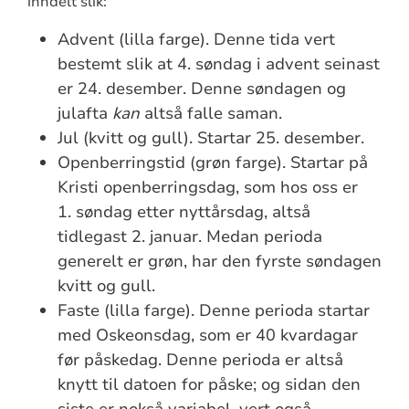
inndelt slik:
Advent (lilla farge). Denne tida vert
bestemt slik at 4. søndag i advent seinast
er 24. desember. Denne søndagen og
julafta
kan
altså falle saman.
Jul (kvitt og gull). Startar 25. desember.
Openberringstid (grøn farge). Startar på
Kristi openberringsdag, som hos oss er
1. søndag etter nyttårsdag, altså
tidlegast 2. januar. Medan perioda
generelt er grøn, har den fyrste søndagen
kvitt og gull.
Faste (lilla farge). Denne perioda startar
med Oskeonsdag, som er 40 kvardagar
før påskedag. Denne perioda er altså
knytt til datoen for påske; og sidan den
siste er nokså variabel, vert også