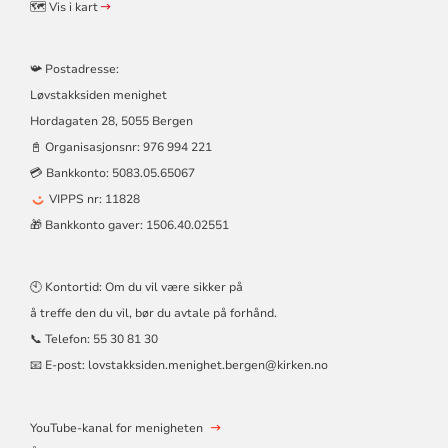
🗺️ Vis i kart
📯 Postadresse:
Løvstakksiden menighet
Hordagaten 28, 5055 Bergen
📓 Organisasjonsnr:
976 994 221
💳 Bankkonto: 5083.05.65067
VIPPS nr: 11828
🎁 Bankkonto gaver: 1506.40.02551
🕙 Kontortid: Om du vil være sikker på
å treffe den du vil, bør du avtale på forhånd.
📞 Telefon:
55 30 81 30
📧 E-post:
lovstakksiden.menighet.bergen@kirken.no
YouTube-kanal for menigheten