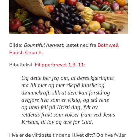
Bilde:
Bountiful harvest
, lastet ned fra
Bothwell
Parish Church
.
Bibeltekst:
Filipperbrevet 1,9–11
:
Og dette ber jeg om, at deres kjærlighet
må bli mer og mer rik på innsikt og
dømmekraft, slik at dere kan forstå og
avgjøre hva som er viktig, og stå rene
og uten feil på Kristi dag, fylt av
rettferds frukt som vokser fram ved Jesus
Kristus, til lov og ære for Gud.
Hva er de viktigste tingene i livet ditt? Og hva fyller