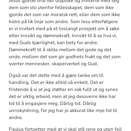
Jesus gjorde ofte det utypiske og inviterte med seg
dem som sto utenfor fellesskapet, dem som ikke
gjorde det som var moralsk rett, eller dem som ikke
bidro på lik linje som andre. Som Jesu etterfølgere
er vi invitert med på et livslangt prosjekt om å søke
etter innsikt og dømmekraft. Innsikt til å se hva vi,
med Guds kjærlighet, kan bety for andre.
Dømmekraft til å skille mellom det gode og det
onde, mellom det som gir godhets frukt og det som
sverter mennesker, skaperverket og Gud.
Også var det dette med å gjøre tanke om til
handling. Det er ikke alltid så enkelt. Det er
fristende å si at jeg støtter en sak fullt ut og synes
det er viktig arbeid, men at jeg dessverre ikke har
tid til å engasjere meg. Dårlig tid. Dårlig
unnskyldning, for jeg har jo akkurat like mye tid til
andre.
Paulus fortsetter med at vi skal stå rene og uten feil