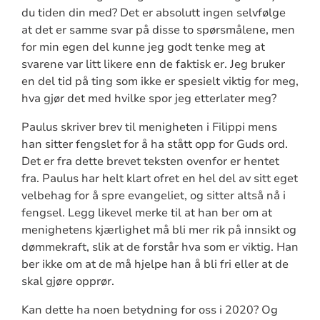
du tiden din med? Det er absolutt ingen selvfølge
at det er samme svar på disse to spørsmålene, men
for min egen del kunne jeg godt tenke meg at
svarene var litt likere enn de faktisk er. Jeg bruker
en del tid på ting som ikke er spesielt viktig for meg,
hva gjør det med hvilke spor jeg etterlater meg?
Paulus skriver brev til menigheten i Filippi mens
han sitter fengslet for å ha stått opp for Guds ord.
Det er fra dette brevet teksten ovenfor er hentet
fra. Paulus har helt klart ofret en hel del av sitt eget
velbehag for å spre evangeliet, og sitter altså nå i
fengsel. Legg likevel merke til at han ber om at
menighetens kjærlighet må bli mer rik på innsikt og
dømmekraft, slik at de forstår hva som er viktig. Han
ber ikke om at de må hjelpe han å bli fri eller at de
skal gjøre opprør.
Kan dette ha noen betydning for oss i 2020? Og