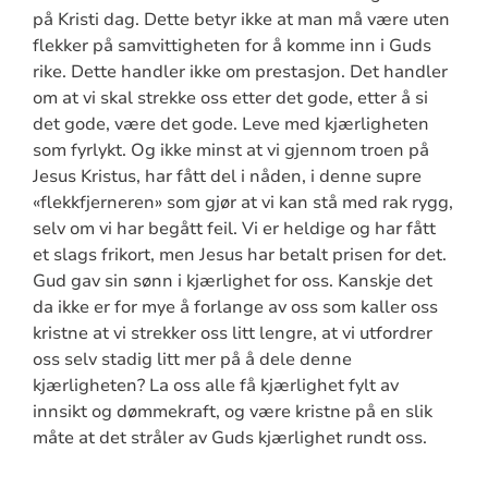
på Kristi dag. Dette betyr ikke at man må være uten
flekker på samvittigheten for å komme inn i Guds
rike. Dette handler ikke om prestasjon. Det handler
om at vi skal strekke oss etter det gode, etter å si
det gode, være det gode. Leve med kjærligheten
som fyrlykt. Og ikke minst at vi gjennom troen på
Jesus Kristus, har fått del i nåden, i denne supre
«flekkfjerneren» som gjør at vi kan stå med rak rygg,
selv om vi har begått feil. Vi er heldige og har fått
et slags frikort, men Jesus har betalt prisen for det.
Gud gav sin sønn i kjærlighet for oss. Kanskje det
da ikke er for mye å forlange av oss som kaller oss
kristne at vi strekker oss litt lengre, at vi utfordrer
oss selv stadig litt mer på å dele denne
kjærligheten? La oss alle få kjærlighet fylt av
innsikt og dømmekraft, og være kristne på en slik
måte at det stråler av Guds kjærlighet rundt oss.