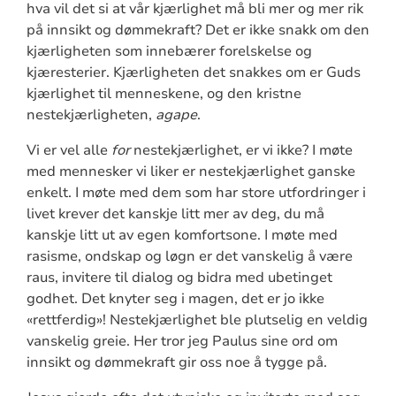
hva vil det si at vår kjærlighet må bli mer og mer rik
på innsikt og dømmekraft? Det er ikke snakk om den
kjærligheten som innebærer forelskelse og
kjæresterier. Kjærligheten det snakkes om er Guds
kjærlighet til menneskene, og den kristne
nestekjærligheten,
agape
.
Vi er vel alle
for
nestekjærlighet, er vi ikke? I møte
med mennesker vi liker er nestekjærlighet ganske
enkelt. I møte med dem som har store utfordringer i
livet krever det kanskje litt mer av deg, du må
kanskje litt ut av egen komfortsone. I møte med
rasisme, ondskap og løgn er det vanskelig å være
raus, invitere til dialog og bidra med ubetinget
godhet. Det knyter seg i magen, det er jo ikke
«rettferdig»! Nestekjærlighet ble plutselig en veldig
vanskelig greie. Her tror jeg Paulus sine ord om
innsikt og dømmekraft gir oss noe å tygge på.