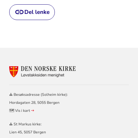
Del lenke
KONTAKTINFORMASJON
FOR
LØVSTAKKSIDEN
MENIGHET
–
⛪ Besøksadresse (Solheim kirke):
SOLHEIM
Hordagaten 28, 5055 Bergen
OG
ST
🗺️ Vis i kart
MARKUS
KIRKER
⛪ St Markus kirke:
Lien 45, 5057 Bergen