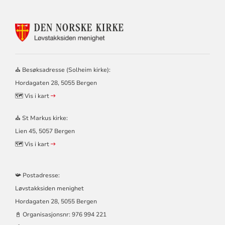
KONTAKTINFORMASJON
FOR
LØVSTAKKSIDEN
MENIGHET
–
⛪ Besøksadresse (Solheim kirke):
SOLHEIM
Hordagaten 28, 5055 Bergen
OG
ST
🗺️ Vis i kart
MARKUS
KIRKER
⛪ St Markus kirke:
Lien 45, 5057 Bergen
🗺️ Vis i kart
📯 Postadresse:
Løvstakksiden menighet
Hordagaten 28, 5055 Bergen
📓 Organisasjonsnr:
976 994 221