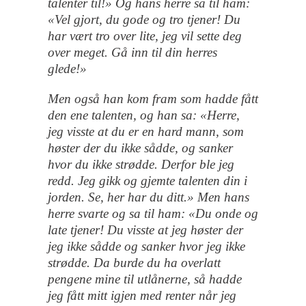
talenter til!» Og hans herre sa til ham:
«Vel gjort, du gode og tro tjener! Du
har vært tro over lite, jeg vil sette deg
over meget. Gå inn til din herres
glede!»
Men også han kom fram som hadde fått
den ene talenten, og han sa: «Herre,
jeg visste at du er en hard mann, som
høster der du ikke sådde, og sanker
hvor du ikke strødde. Derfor ble jeg
redd. Jeg gikk og gjemte talenten din i
jorden. Se, her har du ditt.» Men hans
herre svarte og sa til ham: «Du onde og
late tjener! Du visste at jeg høster der
jeg ikke sådde og sanker hvor jeg ikke
strødde. Da burde du ha overlatt
pengene mine til utlånerne, så hadde
jeg fått mitt igjen med renter når jeg