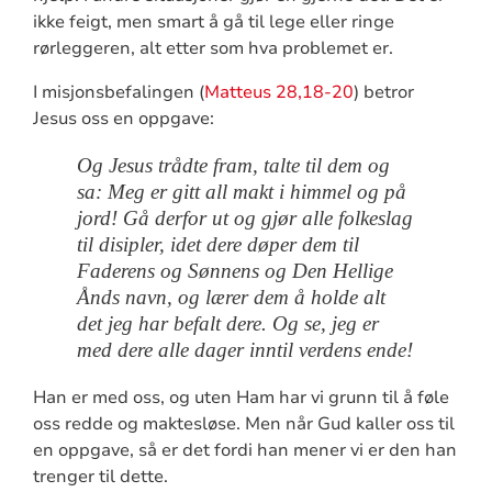
ikke feigt, men smart å gå til lege eller ringe
rørleggeren, alt etter som hva problemet er.
I misjonsbefalingen (
Matteus 28,18-20
) betror
Jesus oss en oppgave:
Og Jesus trådte fram, talte til dem og
sa: Meg er gitt all makt i himmel og på
jord! Gå derfor ut og gjør alle folkeslag
til disipler, idet dere døper dem til
Faderens og Sønnens og Den Hellige
Ånds navn, og lærer dem å holde alt
det jeg har befalt dere. Og se, jeg er
med dere alle dager inntil verdens ende!
Han er med oss, og uten Ham har vi grunn til å føle
oss redde og maktesløse. Men når Gud kaller oss til
en oppgave, så er det fordi han mener vi er den han
trenger til dette.