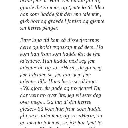
tjente fem til. Han som hadde fått to,
gjorde det samme, og tjente to til. Men
han som hadde fått den ene talenten,
gikk bort og gravde i jorden og gjemte
sin herres penger.
Etter lang tid kom så disse tjenernes
herre og holdt regnskap med dem. Da
kom han fram som hadde fått de fem
talentene. Han hadde med seg fem
talenter til, og sa: «Herre, du ga meg
fem talenter, se, jeg har tjent fem
talenter til!» Hans herre sa til ham:
«Vel gjort, du gode og tro tjener! Du
har vært tro over lite, jeg vil sette deg
over meget. Gå inn til din herres
glede!» Så kom han fram som hadde
fått de to talentene, og sa: «Herre, du
ga meg to talenter, se, jeg har tjent to