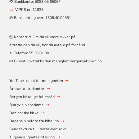
💳 Bankkonto: 5083.05.65067
VIPPS nr: 11828
🎁 Bankkonto gaver: 1506.40.02551
🕙 Kontortid: Om du vil være sikker på
å treffe den du vil, bør du avtale på forhånd.
📞 Telefon:
55 30 81 30
📧 E-post:
lovstakksiden.menighet.bergen@kirken.no
YouTube-kanal for menigheten
Årstad kulturkontor
Bergen kirkelige fellesråd
Bjørgvin bispedøme
Den norske kirke
Dagens bibelord fra bibel.no
Send faktura til Løvstakken sokn
Tilgjengelighetserklæring