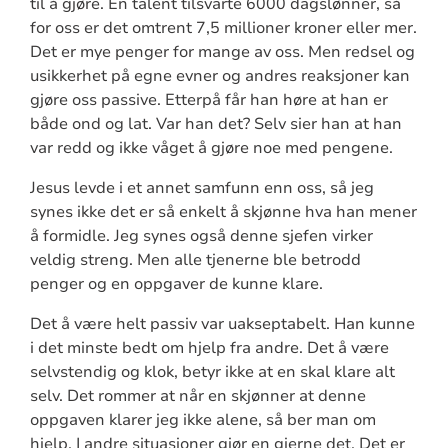
til å gjøre. En talent tilsvarte 6000 dagslønner, så
for oss er det omtrent 7,5 millioner kroner eller mer.
Det er mye penger for mange av oss. Men redsel og
usikkerhet på egne evner og andres reaksjoner kan
gjøre oss passive. Etterpå får han høre at han er
både ond og lat. Var han det? Selv sier han at han
var redd og ikke våget å gjøre noe med pengene.
Jesus levde i et annet samfunn enn oss, så jeg
synes ikke det er så enkelt å skjønne hva han mener
å formidle. Jeg synes også denne sjefen virker
veldig streng. Men alle tjenerne ble betrodd
penger og en oppgaver de kunne klare.
Det å være helt passiv var uakseptabelt. Han kunne
i det minste bedt om hjelp fra andre. Det å være
selvstendig og klok, betyr ikke at en skal klare alt
selv. Det rommer at når en skjønner at denne
oppgaven klarer jeg ikke alene, så ber man om
hjelp. I andre situasjoner gjør en gjerne det. Det er