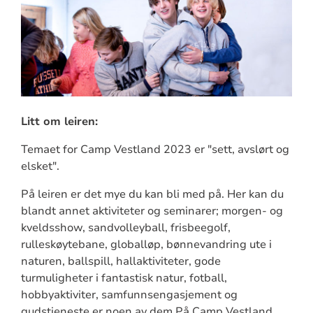
Litt om leiren:
Temaet for Camp Vestland 2023 er "sett, avslørt og
elsket".
På leiren er det mye du kan bli med på. Her kan du
blandt annet aktiviteter og seminarer; morgen- og
kveldsshow, sandvolleyball, frisbeegolf,
rulleskøytebane, globalløp, bønnevandring ute i
naturen, ballspill, hallaktiviteter, gode
turmuligheter i fantastisk natur, fotball,
hobbyaktiviter, samfunnsengasjement og
gudstjeneste er noen av dem.På Camp Vestland