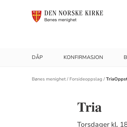
DÅP
KONFIRMASJON
B
Brødsmulesti
Bønes menighet
Forsideoppslag
TriaOpps
Tria
Torsdager kl. 18