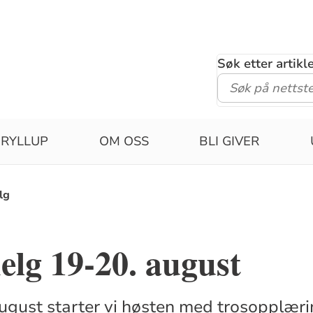
Søk etter artik
RYLLUP
OM OSS
BLI GIVER
lg
elg 19-20. august
gust starter vi høsten med trosopplæri