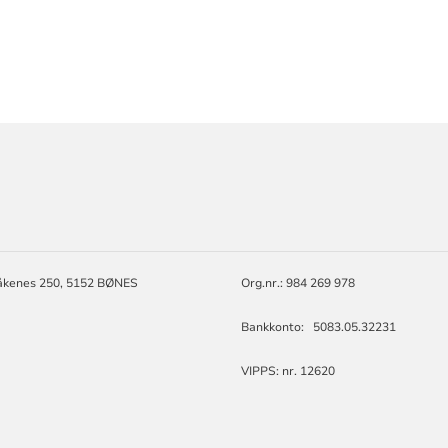
ORMASJON
åkenes 250, 5152 BØNES
Org.nr.: 984 269 978
Bankkonto: 5083.05.32231
VIPPS: nr. 12620