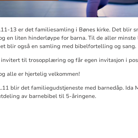
11-13 er det familiesamling i Bønes kirke. Det blir sm
g en liten hinderløype for barna. Til de aller minste 
Det blir også en samling med bibelfortelling og sang.
 invitert til trosopplæring og får egen invitasjon i po
og alle er hjertelig velkommen!
l.11 blir det familiegudstjeneste med barnedåp. Ida
utdeling av barnebibel til 5-åringene.