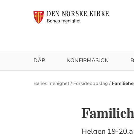
DÅP
KONFIRMASJON
B
Brødsmulesti
Bønes menighet
Forsideoppslag
Familiehe
Familieh
Helgen 19-20.au