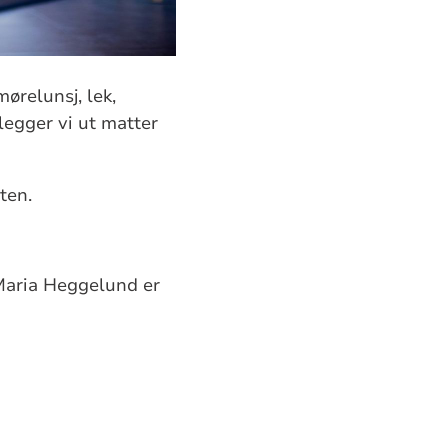
ørelunsj, lek,
legger vi ut matter
sten.
 Maria Heggelund er