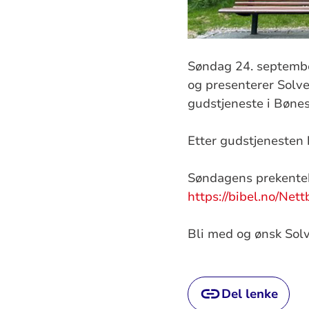
Søndag 24. september
og presenterer Solve
gudstjeneste i Bøn
Etter gudstjenesten b
Søndagens prekentek
https://bibel.no/Nett
Bli med og ønsk Sol
Del lenke