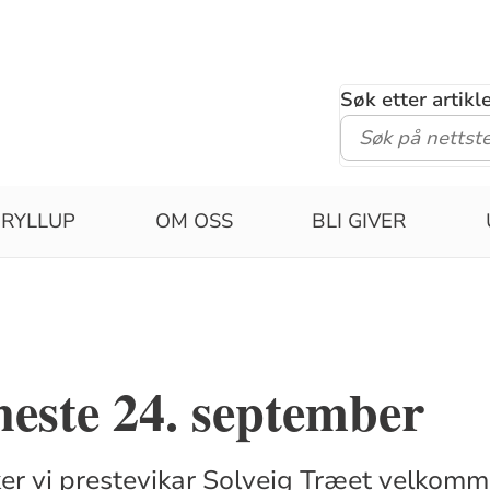
Søk etter artik
RYLLUP
OM OSS
BLI GIVER
este 24. september
r vi prestevikar Solveig Træet velkomm