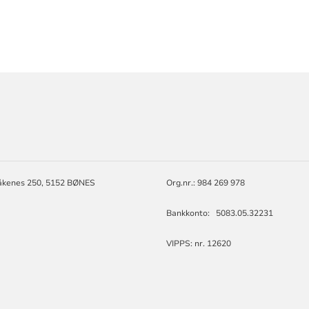
ORMASJON
åkenes 250, 5152 BØNES
Org.nr.: 984 269 978
Bankkonto: 5083.05.32231
VIPPS: nr. 12620