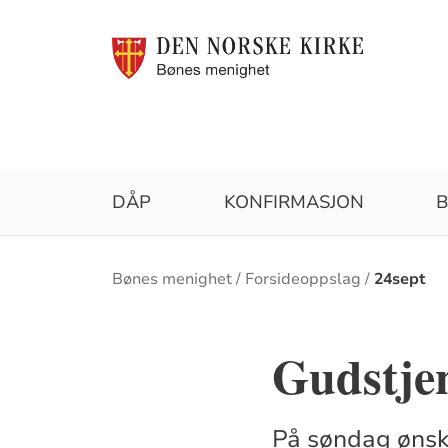
DÅP
KONFIRMASJON
B
Brødsmulesti
Bønes menighet
Forsideoppslag
24sept
Gudstjen
På søndag ønske