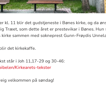
 kl. 11 blir det gudstjeneste i Bønes kirke, og da ø
ig Træet, som dette året er prestevikar i Bønes. Hun s
es kirke sammen med sokneprest Gunn-Frøydis Unne
lir det kirkekaffe.
st står i Joh 11,17-29 og 30-46:
bibelen/Kirkearets-tekster
veig velkommen på søndag!