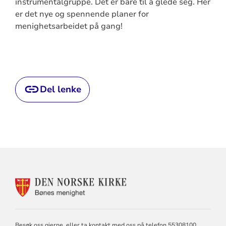
instrumentalgruppe. Det er bare til å glede seg. Her
er det nye og spennende planer for
menighetsarbeidet på gang!
Del lenke
KONTAKTINFORMASJON
FOR
BØNES
MENIGHET
Besøk oss gjerne, eller ta kontakt med oss på telefon 55308100.