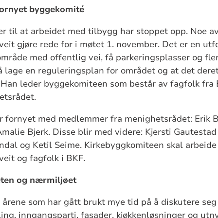
fornyet byggekomité
 til at arbeidet med tilbygg har stoppet opp. Noe av
veit gjøre rede for i møtet 1. november. Det er en ut
 område med offentlig vei, få parkeringsplasser og fle
nå lage en reguleringsplan for området og at det deret
. Han leder byggekomiteen som består av fagfolk f
tsrådet.
r fornyet med medlemmer fra menighetsrådet: Erik
malie Bjerk. Disse blir med videre: Kjersti Gautestad
ndal og Ketil Seime. Kirkebyggkomiteen skal arbeid
eit og fagfolk i BKF.
ten og nærmiljøet
årene som har gått brukt mye tid på å diskutere seg f
ing, inngangsparti, fasader, kjøkkenløsninger og utn