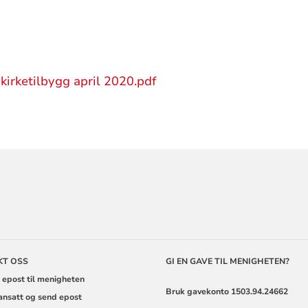
kirketilbygg april 2020.pdf
ORMASJON
KT OSS
GI EN GAVE TIL MENIGHETEN?
 epost til menigheten
Bruk gavekonto 1503.94.24662
 ansatt og send epost