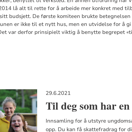
ker, benyttet til verksted. En annen utfordring har v
I 2014 lå alt til rette for å arbeide mer konkret med ti
sitt budsjett. De første komiteen brukte betegnelsen
en er ikke til et nytt hus, men en utvidelse for å gi p
et var derfor prinsipielt viktig å benytte begrepet «ti
29.6.2021
Til deg som har e
Innsamling for å utstyre ungdoms
opp. Du kan få skattefradrag for d