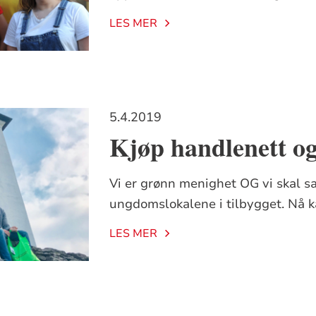
LES MER
5.4.2019
Kjøp handlenett og 
Vi er grønn menighet OG vi skal sa
ungdomslokalene i tilbygget. Nå k
LES MER