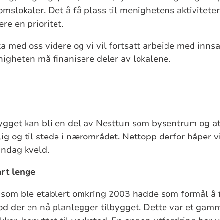
mslokaler. Det å få plass til menighetens aktiviteter
ære en prioritet.
ta med oss videre og vi vil fortsatt arbeide med innsa
igheten må finanisere deler av lokalene.
lbygget kan bli en del av Nesttun som bysentrum og 
nlig og til stede i nærområdet. Nettopp derfor håper v
andag kveld.
art lenge
 som ble etablert omkring 2003 hadde som formål å f
d der en nå planlegger tilbygget. Dette var et gam