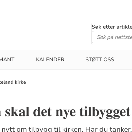
Søk etter artik
RMANT
KALENDER
STØTT OSS
rkeland kirke
skal det nye tilbygget
 nytt om tilbygg til kirken. Har du tanker