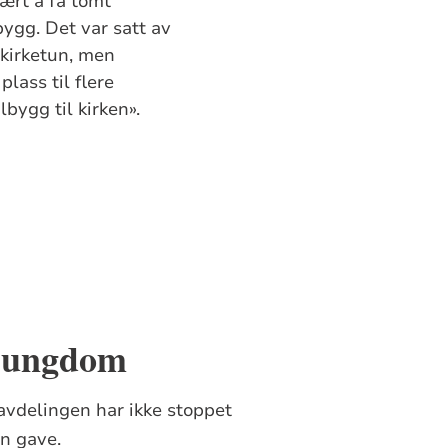
ært å få tomt
lbygg. Det var satt av
 kirketun, men
lass til flere
lbygg til kirken».
n ungdom
avdelingen har ikke stoppet
in gave.