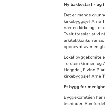
Ny bakkestart - og 
Det er mange grunner
kirkebyggsjef Arne T
nær en kirke og i et
Tveit foreslår at vi 
arkitektkonkurranse
oppnevnt av menighe
Lokal byggekomite e
Torstein Grimen og A
Heggdal, Eivind Bjør
kirkebyggsjef Arne Tv
Et bygg for menighe
Byggekomitéen har i 
løsninger: Romfordel