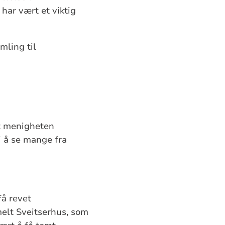
 har vært et viktig
mling til
at menigheten
i å se mange fra
å revet
melt Sveitserhus, som