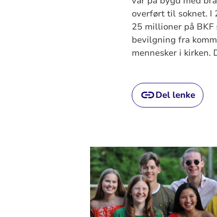
var på bygd med brak
overført til soknet. 
25 millioner på BKF 
bevilgning fra kommun
mennesker i kirken. D
Del lenke