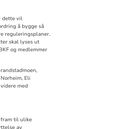
 dette vil
fordring å bygge så
re reguleringsplaner.
ter skal lyses ut
ra BKF og medlemmer
 Brandstadmoen,
 Norheim, Eli
e videre med
ram til ulike
yttelse av