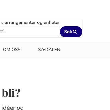
ler, arrangementer og enheter
Søk
OM OSS
SÆDALEN
 bli?
, idéer og