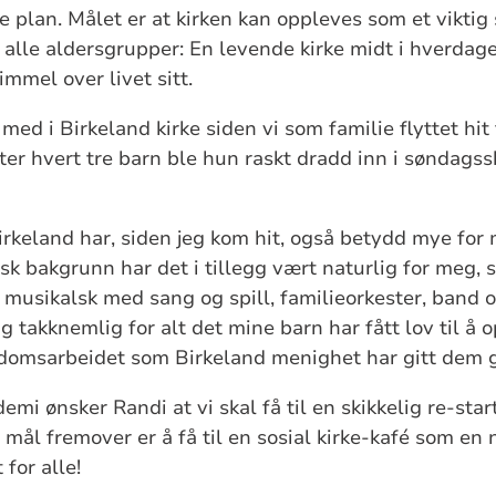
 plan. Målet er at kirken kan oppleves som et viktig
 alle aldersgrupper: En levende kirke midt i hverdagen
immel over livet sitt.
 med i Birkeland kirke siden vi som familie flyttet hit
tter hvert tre barn ble hun raskt dradd inn i søndags
irkeland har, siden jeg kom hit, også betydd mye for 
sk bakgrunn har det i tillegg vært naturlig for meg
a musikalsk med sang og spill, familieorkester, ban
ig takknemlig for alt det mine barn har fått lov til å
gdomsarbeidet som Birkeland menighet har gitt dem 
emi ønsker Randi at vi skal få til en skikkelig re-star
mål fremover er å få til en sosial kirke-kafé som en 
for alle!