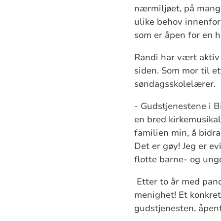
nærmiljøet, på mange
ulike behov innenfor
som er åpen for en h
Randi har
vært aktiv
siden. Som mor til e
søndagsskolelærer.
- Gudstjenestene i B
en bred kirkemusikal
familien min, å bidr
Det er gøy! Jeg er ev
flotte barne- og un
Etter to år med pand
menighet! Et konkret 
gudstjenesten, åpent 