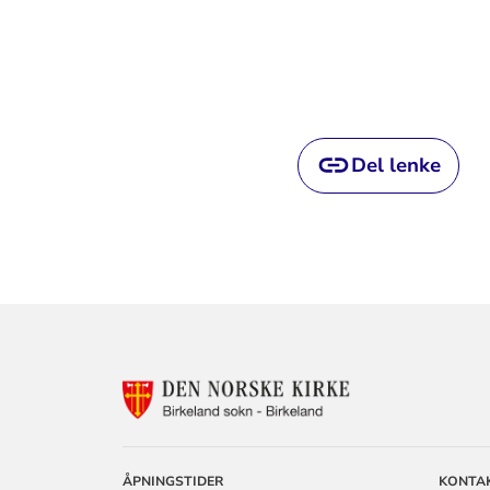
Del lenke
KONTAKTINF
FOR
BIRKELAND
MENIGHET
ÅPNINGSTIDER
KONTA