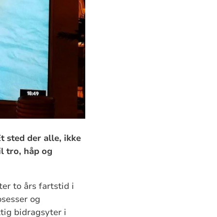
 sted der alle, ikke
l tro, håp og
er to års fartstid i
osesser og
tig bidragsyter i