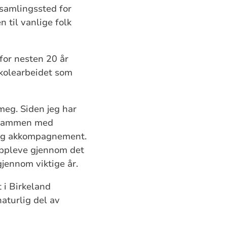
 samlingssted for
 til vanlige folk
 for nesten 20 år
skolearbeidet som
meg. Siden jeg har
, sammen med
d og akkompagnement.
 oppleve gjennom det
gjennom viktige år.
t i Birkeland
naturlig del av