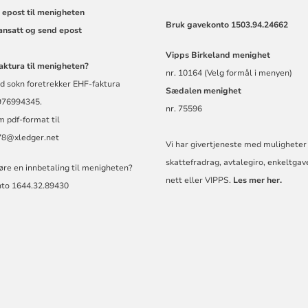
 epost til menigheten
Bruk gavekonto 1503.94.24662
 ansatt og send epost
Vipps
Birkeland menighet
aktura til menigheten?
nr. 10164 (Velg formål i menyen)
d sokn foretrekker EHF-faktura
Sædalen menighet
 976994345.
nr. 75596
m pdf-format til
8@xledger.net
Vi har givertjeneste med muligheter 
skattefradrag, avtalegiro, enkeltgav
jøre en innbetaling til menigheten?
nett eller VIPPS.
Les mer her.
nto 1644.32.89430