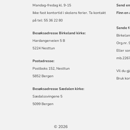
Mandag-fredag kl. 9-15
Send en
Ikke fast kontortid i skolens ferier. Ta kontakt
Finn en
på tel: 55 36 22 80
Sende f
Besøksadresse Birkeland kirke:
Birkelan
Hardangerveien 5 B
Org.nr.
5224 Nesttun
Eller so
mb.2267
Postadresse:
Postboks 152, Nesttun
Vil du g
5852 Bergen
Bruk ko
Besøksadresse Sædalen kirke:
Sædalssvingene 5
5099 Bergen
© 2026