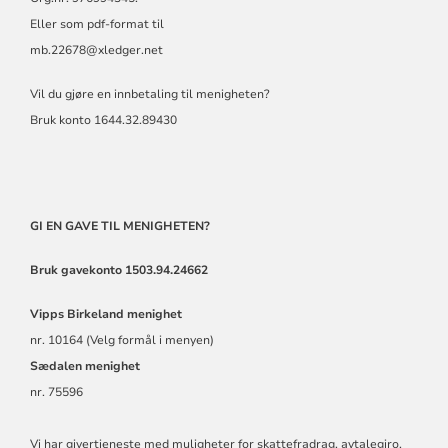
Eller som pdf-format til
mb.22678@xledger.net
Vil du gjøre en innbetaling til menigheten?
Bruk konto 1644.32.89430
GI EN GAVE TIL MENIGHETEN?
Bruk gavekonto 1503.94.24662
Vipps
Birkeland menighet
nr. 10164 (Velg formål i menyen)
Sædalen menighet
nr. 75596
Vi har givertjeneste med muligheter for skattefradrag, avtalegiro,