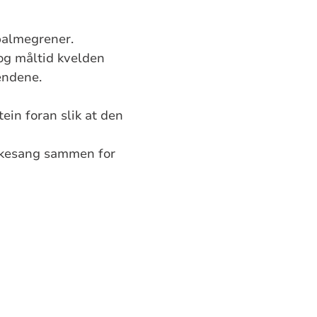
palmegrener.
 og måltid kvelden
endene.
ein foran slik at den
åskesang sammen for