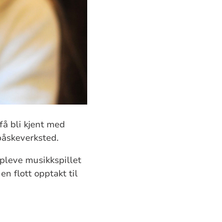
få bli kjent med
 påskeverksted.
ppleve musikkspillet
 flott opptakt til