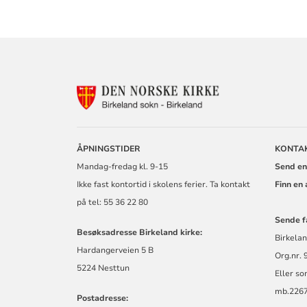
KONTAKTINF
FOR
BIRKELAND
MENIGHET
ÅPNINGSTIDER
KONTA
Mandag-fredag kl. 9-15
Send en
Ikke fast kontortid i skolens ferier. Ta kontakt
Finn en
på tel: 55 36 22 80
Sende f
Besøksadresse Birkeland kirke:
Birkelan
Hardangerveien 5 B
Org.nr.
5224 Nesttun
Eller so
mb.2267
Postadresse: