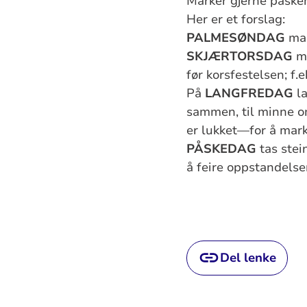
Marker gjerne påske
Her er et forslag:
PALMESØNDAG
mar
SKJÆRTORSDAG
mi
før korsfestelsen; f
På
LANGFREDAG
la
sammen, til minne om
er lukket—for å marke
PÅSKEDAG
tas stei
å feire oppstandelse
Del lenke