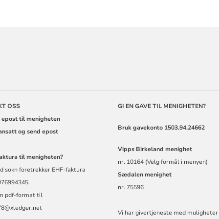
ORMASJON
KT OSS
GI EN GAVE TIL MENIGHETEN?
 epost til menigheten
Bruk gavekonto 1503.94.24662
 ansatt og send epost
Vipps
Birkeland menighet
aktura til menigheten?
nr. 10164 (Velg formål i menyen)
d sokn foretrekker EHF-faktura
Sædalen menighet
 976994345.
nr. 75596
m pdf-format til
8@xledger.net
Vi har givertjeneste med muligheter 