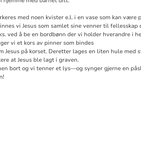
n hjemme med barnet ditt.
keres med noen kvister e.l. i en vase som kan være 
nnes vi Jesus som samlet sine venner til fellesskap
.eks. ved å be en bordbønn der vi holder hverandre i h
ger vi et kors av pinner som bindes
 Jesus på korset. Deretter lages en liten hule med st
re at Jesus ble lagt i graven.
nen bort og vi tenner et lys—og synger gjerne en p
n!