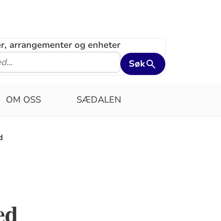
ler, arrangementer og enheter
Søk
OM OSS
SÆDALEN
d
ed