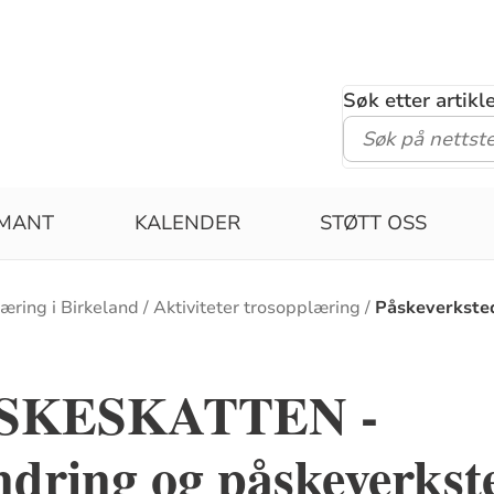
Søk etter artik
RMANT
KALENDER
STØTT OSS
æring i Birkeland
Aktiviteter trosopplæring
Påskeverkste
PÅSKESKATTEN -
ndring og påskeverkst