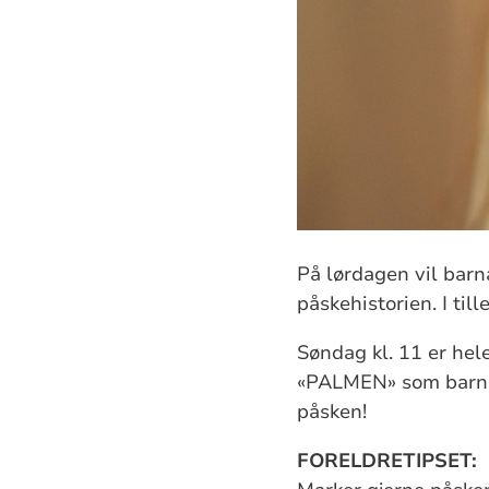
På lørdagen vil barn
påskehistorien. I til
Søndag kl. 11 er hel
«PALMEN» som barneko
påsken!
FORELDRETIPSET: