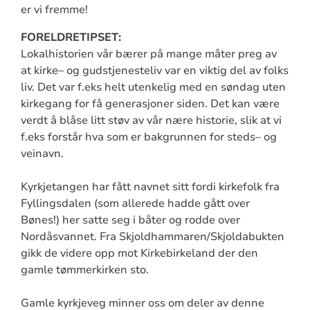
er vi fremme!
FORELDRETIPSET:
Lokalhistorien vår bærer på mange måter preg av
at kirke– og gudstjenesteliv var en viktig del av folks
liv. Det var f.eks helt utenkelig med en søndag uten
kirkegang for få generasjoner siden. Det kan være
verdt å blåse litt støv av vår nære historie, slik at vi
f.eks forstår hva som er bakgrunnen for steds– og
veinavn.
Kyrkjetangen har fått navnet sitt fordi kirkefolk fra
Fyllingsdalen (som allerede hadde gått over
Bønes!) her satte seg i båter og rodde over
Nordåsvannet. Fra Skjoldhammaren/Skjoldabukten
gikk de videre opp mot Kirkebirkeland der den
gamle tømmerkirken sto.
Gamle kyrkjeveg minner oss om deler av denne