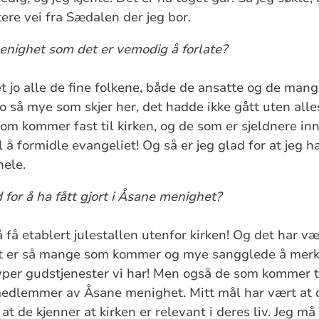
rtere vei fra Sædalen der jeg bor.
enighet som det er vemodig å forlate?
t jo alle de fine folkene, både de ansatte og de mange 
jo så mye som skjer her, det hadde ikke gått uten alle
om kommer fast til kirken, og de som er sjeldnere inn
 å formidle evangeliet! Og så er jeg glad for at jeg h
hele.
 for å ha fått gjort i Åsane menighet?
å få etablert julestallen utenfor kirken! Og det har vær
det er så mange som kommer og mye sangglede å mer
 typer gudstjenester vi har! Men også de som kommer t
medlemmer av Åsane menighet. Mitt mål har vært at de 
t de kjenner at kirken er relevant i deres liv. Jeg må 