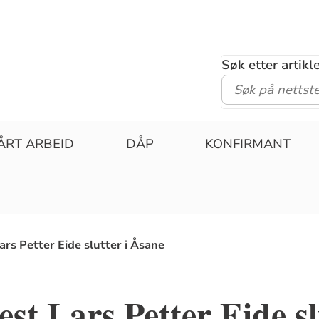
Søk etter artik
ÅRT ARBEID
DÅP
KONFIRMANT
rs Petter Eide slutter i Åsane
st Lars Petter Eide sl