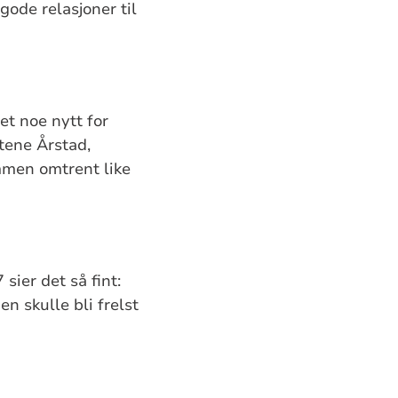
gode relasjoner til
det noe nytt for
tene Årstad,
mmen omtrent like
sier det så fint:
n skulle bli frelst