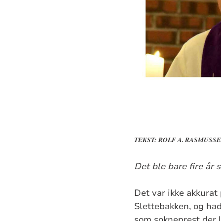
TEKST: ROLF A. RASMUSS
Det ble bare fire år
Det var ikke akkurat 
Slettebakken, og had
som sokneprest der le