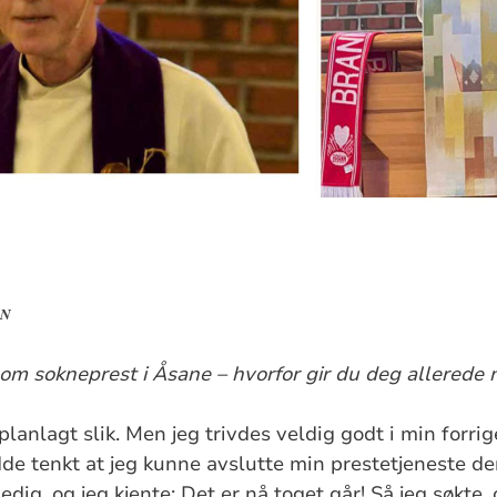
EN
 som sokneprest i Åsane – hvorfor gir du deg allerede
planlagt slik. Men jeg trivdes veldig godt i min forri
de tenkt at jeg kunne avslutte min prestetjeneste der
dig, og jeg kjente: Det er nå toget går! Så jeg søkte, o