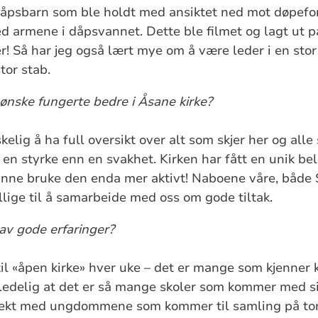
 dåpsbarn som ble holdt med ansiktet ned mot døpefo
 armene i dåpsvannet. Dette ble filmet og lagt ut på
er! Så har jeg også lært mye om å være leder i en sto
tor stab.
 ønske fungerte bedre i Åsane kirke?
elig å ha full oversikt over alt som skjer her og all
r en styrke enn en svakhet. Kirken har fått en unik be
unne bruke den enda mer aktivt! Naboene våre, både 
llige til å samarbeide med oss om gode tiltak.
av gode erfaringer?
til «åpen kirke» hver uke – det er mange som kjenner 
ledelig at det er så mange skoler som kommer med sin
Kjekt med ungdommene som kommer til samling på tor