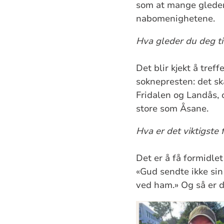
som at mange gleder 
nabomenighetene.
Hva gleder du deg til
Det blir kjekt å tref
soknepresten: det s
Fridalen og Landås, 
store som Åsane.
Hva er det viktigste 
Det er å få formidlet 
«Gud sendte ikke sin
ved ham.» Og så er d