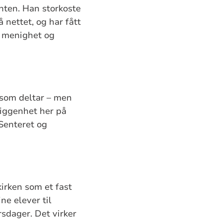
nten. Han storkoste
 nettet, og har fått
r menighet og
e som deltar – men
liggenhet her på
Senteret og
kirken som et fast
e elever til
sdager. Det virker