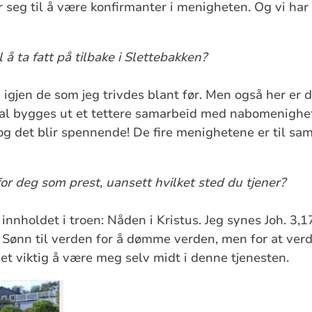
seg til å være konfirmanter i menigheten. Og vi har 
 å ta fatt på tilbake i Slettebakken?
fe igjen de som jeg trivdes blant før. Men også her er 
kal bygges ut et tettere samarbeid med nabomenighe
og det blir spennende! De fire menighetene er til sa
for deg som prest, uansett hvilket sted du tjener?
innholdet i troen: Nåden i Kristus. Jeg synes Joh. 3,17 
 Sønn til verden for å dømme verden, men for at verde
et viktig å være meg selv midt i denne tjenesten.