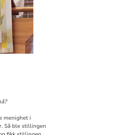
 nå?
ge menighet i
. Så ble stillingen
g fikk stillingen.