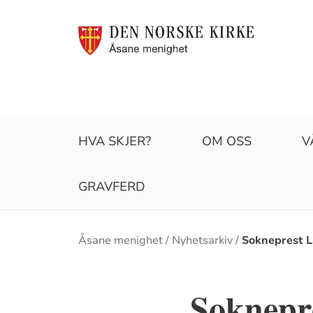
HVA SKJER?
OM OSS
V
GRAVFERD
Brødsmulesti
Åsane menighet
Nyhetsarkiv
Sokneprest La
Soknepre