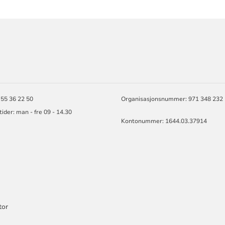
ORMASJON
 55 36 22 50
Organisasjonsnummer: 971 348 232
ider: man - fre 09 - 14.30
Kontonummer: 1644.03.37914
tor