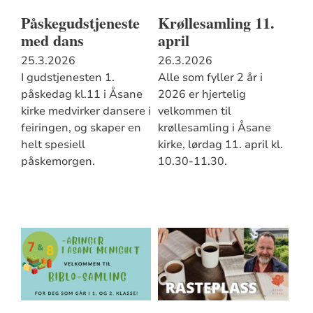
Påskegudstjeneste
Krøllesamling 11.
med dans
april
25.3.2026
26.3.2026
I gudstjenesten 1.
Alle som fyller 2 år i
påskedag kl.11 i Åsane
2026 er hjertelig
kirke medvirker dansere i
velkommen til
feiringen, og skaper en
krøllesamling i Åsane
helt spesiell
kirke, lørdag 11. april kl.
påskemorgen.
10.30-11.30.