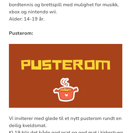
bordtennis og brettspill med mulighet for musikk,
xbox og nintendo wii.
Alder: 14-19 år.
Pusterom:
Vi inviterer med glede til et nytt pusterom rundt en
deilig kveldsmat.
Kl 19 blir det både god prat og god mat i kirkestuen