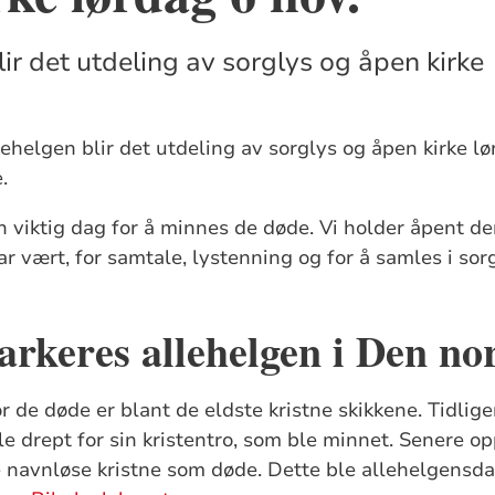
ir det utdeling av sorglys og åpen kirke
lehelgen blir det utdeling av sorglys og åpen kirke l
e.
 viktig dag for å minnes de døde. Vi holder åpent d
ar vært, for samtale, lystenning og for å samles i so
rkeres allehelgen i Den no
 de døde er blant de eldste kristne skikkene. Tidlige
e drept for sin kristentro, som ble minnet. Senere o
 navnløse kristne som døde. Dette ble allehelgensd