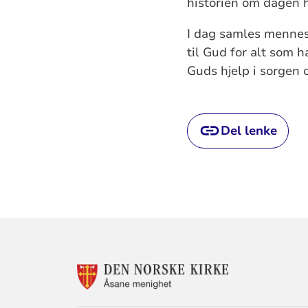
historien om dagen
I dag samles mennesk
til Gud for alt som 
Guds hjelp i sorgen 
Del lenke
KONTAKTINF
FOR
ÅSANE