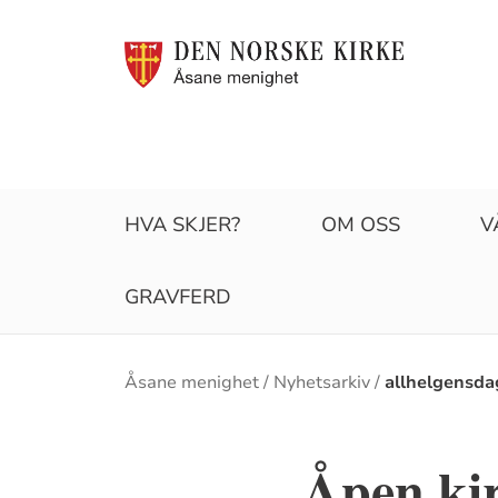
HVA SKJER?
OM OSS
V
GRAVFERD
Brødsmulesti
Åsane menighet
Nyhetsarkiv
allhelgensda
Åpen kir