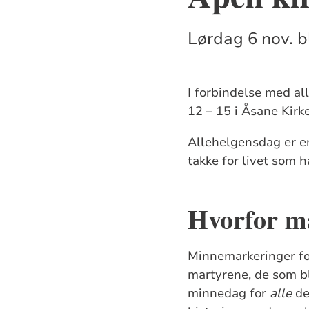
Lørdag 6 nov. bl
I forbindelse med al
12 – 15 i Åsane Kirk
Allehelgensdag er en
takke for livet som h
Hvorfor ma
Minnemarkeringer for
martyrene, de som bl
minnedag for
alle
de