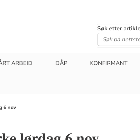
Søk etter artik
ÅRT ARBEID
DÅP
KONFIRMANT
g 6 nov
ke lørdag 6 nov.