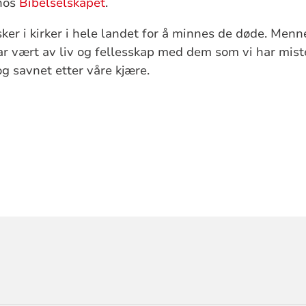
 hos
Bibelselskapet
.
er i kirker i hele landet for å minnes de døde. Menn
har vært av liv og fellesskap med dem som vi har mist
og savnet etter våre kjære.
ORMASJON