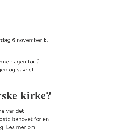
ørdag 6 november kl
enne dagen for å
rgen og savnet.
rske kirke?
re var det
ppsto behovet for en
ag. Les mer om