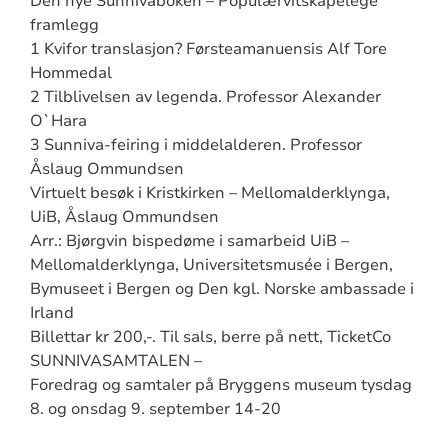
Den nye Sunnivaboken – Populærvitskapelege
framlegg
1 Kvifor translasjon? Førsteamanuensis Alf Tore
Hommedal
2 Tilblivelsen av legenda. Professor Alexander
O`Hara
3 Sunniva-feiring i middelalderen. Professor
Åslaug Ommundsen
Virtuelt besøk i Kristkirken – Mellomalderklynga,
UiB, Åslaug Ommundsen
Arr.: Bjørgvin bispedøme i samarbeid UiB –
Mellomalderklynga, Universitetsmusée i Bergen,
Bymuseet i Bergen og Den kgl. Norske ambassade i
Irland
Billettar kr 200,-. Til sals, berre på nett, TicketCo
SUNNIVASAMTALEN –
Foredrag og samtaler på Bryggens museum tysdag
8. og onsdag 9. september 14-20