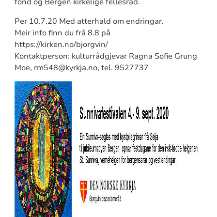
fond og Bergen kirkelige fellesråd.
Per 10.7.20 Med atterhald om endringar.
Meir info finn du frå 8.8 på
https://kirken.no/bjorgvin/
Kontaktperson: kulturrådgjevar Ragna Sofie Grung
Moe, rm548@kyrkja.no, tel. 9527737