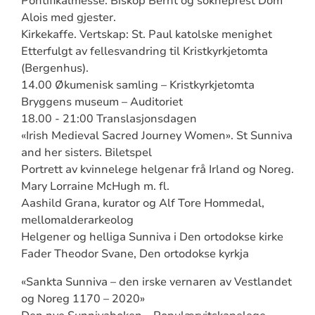
Pontifikalmesse. Biskop Bernt og sokneprest Dom
Alois med gjester.
Kirkekaffe. Vertskap: St. Paul katolske menighet
Etterfulgt av fellesvandring til Kristkyrkjetomta
(Bergenhus).
14.00 Økumenisk samling – Kristkyrkjetomta
Bryggens museum – Auditoriet
18.00 - 21:00 Translasjonsdagen
«Irish Medieval Sacred Journey Women». St Sunniva
and her sisters. Biletspel
Portrett av kvinnelege helgenar frå Irland og Noreg.
Mary Lorraine McHugh m. fl.
Aashild Grana, kurator og Alf Tore Hommedal,
mellomalderarkeolog
Helgener og helliga Sunniva i Den ortodokse kirke
Fader Theodor Svane, Den ortodokse kyrkja
«Sankta Sunniva – den irske vernaren av Vestlandet
og Noreg 1170 – 2020»