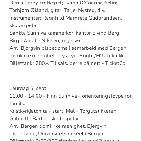
Denis Carey, trekkspel; Lynda O’Connor, fiolin;
Torbjørn Økland, gitar; Tarjei Nysted, div.
instrumenter; Ragnhild Margrete Gudbrandsen,
skodespelar
Sankta Sunniva kammerkor, kantor Eivind Berg
Birgit Amalie Nilssen, regissør
Arr.: Bjørgvin bispedøme i samarbeid med Bergen
domkirke menighet - Lys, lyd: Bright/FKU teknikk
Billettar kr 280,-. Til sals, berre på nett - TicketCo.
Laurdag 5. sept.
11.00 - 14.00 - Finn Sunniva – orienteringsløype for
familiar
Kristkyrkjetomta - start. Mål – Torgutstikkeren
Gabrielle Barth - skodespelar
Arr.: Bergen domkirke menighet, Bjørgvin
bispedøme, Universitetsmuséet i Bergen