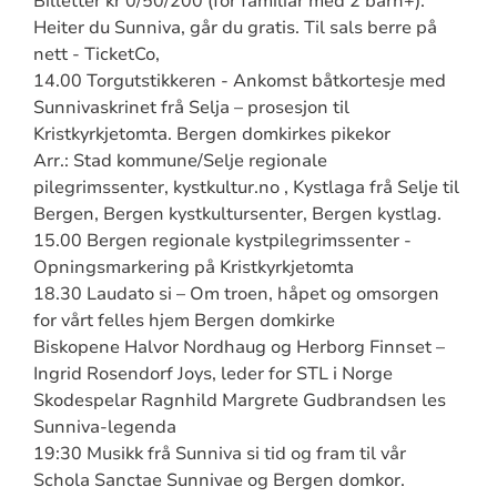
Billetter kr 0/50/200 (for familiar med 2 barn+).
Heiter du Sunniva, går du gratis. Til sals berre på
nett - TicketCo,
14.00 Torgutstikkeren - Ankomst båtkortesje med
Sunnivaskrinet frå Selja – prosesjon til
Kristkyrkjetomta. Bergen domkirkes pikekor
Arr.: Stad kommune/Selje regionale
pilegrimssenter, kystkultur.no , Kystlaga frå Selje til
Bergen, Bergen kystkultursenter, Bergen kystlag.
15.00 Bergen regionale kystpilegrimssenter -
Opningsmarkering på Kristkyrkjetomta
18.30 Laudato si – Om troen, håpet og omsorgen
for vårt felles hjem Bergen domkirke
Biskopene Halvor Nordhaug og Herborg Finnset –
Ingrid Rosendorf Joys, leder for STL i Norge
Skodespelar Ragnhild Margrete Gudbrandsen les
Sunniva-legenda
19:30 Musikk frå Sunniva si tid og fram til vår
Schola Sanctae Sunnivae og Bergen domkor.