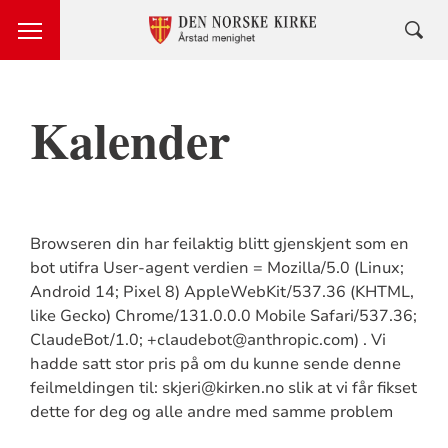
Kalender
Browseren din har feilaktig blitt gjenskjent som en
bot utifra User-agent verdien = Mozilla/5.0 (Linux;
Android 14; Pixel 8) AppleWebKit/537.36 (KHTML,
like Gecko) Chrome/131.0.0.0 Mobile Safari/537.36;
ClaudeBot/1.0; +claudebot@anthropic.com) . Vi
hadde satt stor pris på om du kunne sende denne
feilmeldingen til: skjeri@kirken.no slik at vi får fikset
dette for deg og alle andre med samme problem