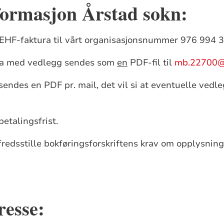
formasjon Årstad sokn
:
EHF-faktura til vårt organisasjonsnummer 976 994 
ura med vedlegg sendes som
en
PDF-fil til
mb.22700@
sendes en PDF pr. mail, det vil si at eventuelle ved
etalingsfrist.
fredsstille bokføringsforskriftens krav om opplysning
resse: