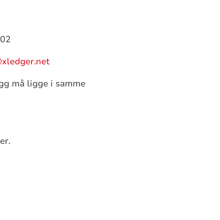
302
xledger.net
legg må ligge i samme
er.