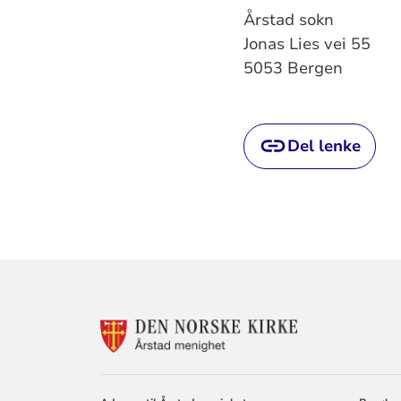
Årstad sokn
Jonas Lies vei 55
5053 Bergen
Del lenke
KONTAKTINF
FOR
ÅRSTAD
MENIGHET