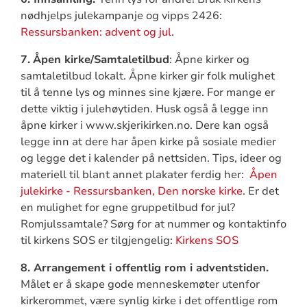
nødhjelps julekampanje og vipps 2426:
Ressursbanken: advent og jul
.
7.
Åpen kirke/Samtaletilbud
: Åpne kirker og
samtaletilbud lokalt. Åpne kirker gir folk mulighet
til å tenne lys og minnes sine kjære. For mange er
dette viktig i julehøytiden. Husk også å legge inn
åpne kirker i www.skjerikirken.no. Dere kan også
legge inn at dere har åpen kirke på sosiale medier
og legge det i kalender på nettsiden. Tips, ideer og
materiell til blant annet plakater ferdig her:
Åpen
julekirke - Ressursbanken, Den norske kirke
. Er det
en mulighet for egne gruppetilbud for jul?
Romjulssamtale? Sørg for at nummer og kontaktinfo
til kirkens SOS er tilgjengelig:
Kirkens SOS
8. Arrangement i offentlig rom i adventstiden.
Målet er å skape gode menneskemøter utenfor
kirkerommet, være synlig kirke i det offentlige rom