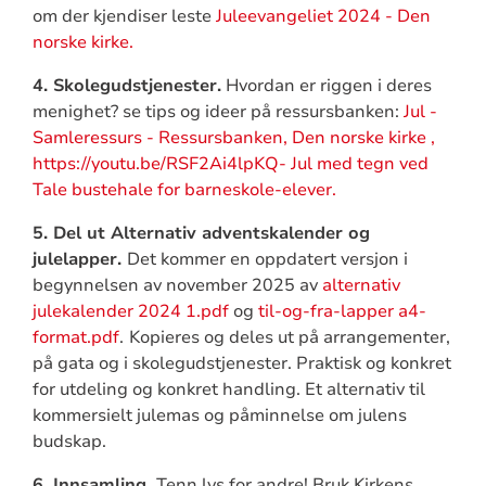
om der kjendiser leste
Juleevangeliet 2024 - Den
norske kirke.
4. Skolegudstjenester.
Hvordan er riggen i deres
menighet? se tips og ideer på ressursbanken:
Jul -
Samleressurs - Ressursbanken, Den norske kirke ,
https://youtu.be/RSF2Ai4lpKQ- Jul med tegn ved
Tale bustehale for barneskole-elever.
5. Del ut Alternativ adventskalender og
julelapper.
Det kommer en oppdatert versjon i
begynnelsen av november 2025 av
alternativ
julekalender 2024 1.pdf
og
til-og-fra-lapper a4-
format.pdf
.
Kopieres og deles ut på arrangementer,
på gata og i skolegudstjenester. Praktisk og konkret
for utdeling og konkret handling. Et alternativ til
kommersielt julemas og påminnelse om julens
budskap.
6. Innsamling.
Tenn lys for andre! Bruk Kirkens