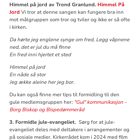
Himmel på jord av Trond Granlund.
Himmel På
Jord
Vi tror at denne sangen kan fungere bra inn
mot målgruppen som tror og tviler og ikke er så ofte
i kirken.
Da hørte jeg englene synge om fred
,
Legg vå
pnene
ned, det er jul du må finne
En fred inn
i hjertet et sted
Himmel på jord
En nåde så stor
Jeg ække aleine her jeg bor.
Du kan også finne mer tips til formidling til den
gule medlemsgruppen her
:
"Gul" kommunikasjon -
Borg Biskop og Bispedømmeråd
3. Formidle jule-evangeliet.
Sørg for at jule-
evangeliet deles med deltakere i arrangementer og
på sosiale medier. Kirkerrådet kom i 2024 med film