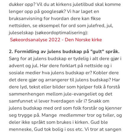
dukker opp? Vil du at kirkens juletilbud skal komme
lenger opp på googlesøk? Vi har laget en
bruksanvisning for hvordan dere kan fikse
nettsiden, se eksempel for ord som julefred, jul,
juleselskap (søkeordoptimalisering):
Søkeordsanalyse 2022 - Den Norske kirke
2. Formidling av julens budskap på "gult" språk.
Sørg for at julens budskap er tydelig i alt dere gjør i
advent og jul. Har dere forklart på nettside og i
sosiale medier hva julens budskap er? Kobler dere
det dere gjør og arrangerer til julens budskap? Har
dere lyd, tekst eller bilder som hjelper folk å forstå
sammenhengen mellom jule-evangeliet og det
samfunnet vi lever hverdagen vår i? Snakk om
julens budskap med ord som folk forstår og kjenner
seg trygge på. Mange medlemmer tror og tviler, og
deler ikke språkt som brukes i kirken. Gud ble
menneske, Gud tok bolig i oss etc. Vi tror at sangen