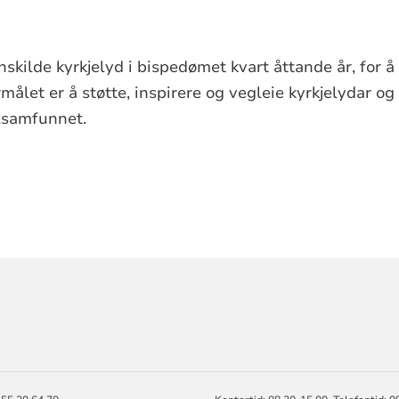
nskilde kyrkjelyd i bispedømet kvart åttande år, for 
ålet er å støtte, inspirere og vegleie kyrkjelydar og t
alsamfunnet.
ORMASJON