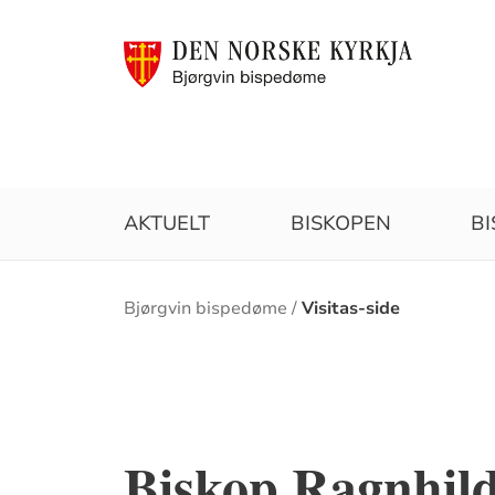
AKTUELT
BISKOPEN
B
Brødsmulesti
Bjørgvin bispedøme
Visitas-side
Biskop Ragnhild 