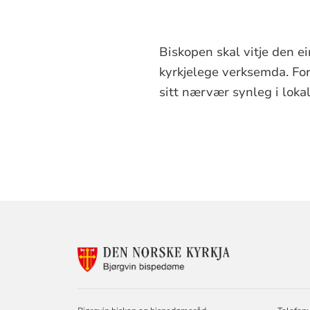
Biskopen skal vitje den ei
kyrkjelege verksemda. Form
sitt nærvær synleg i lok
KONTAKTINF
FOR
BJØRGVIN
BISPEDØME