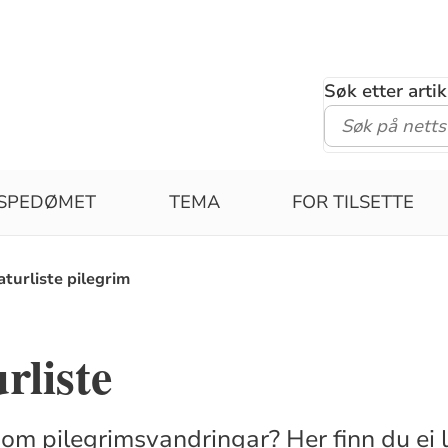
Søk etter arti
ISPEDØMET
TEMA
FOR TILSETTE
aturliste pilegrim
rliste
 om pilegrimsvandringar? Her finn du ei l