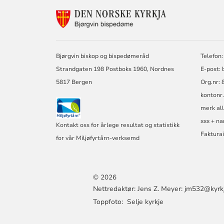
KONTAKTINF
FOR
BJØRGVIN
BISPEDØME
Bjørgvin biskop og bispedømeråd
Telefon:
Strandgaten 198 Postboks 1960, Nordnes
E-post: 
5817 Bergen
Org.nr: 
kontonr
merk all
xxx + na
Kontakt oss for årlege resultat og statistikk
Faktura
for vår Miljøfyrtårn-verksemd
© 2026
Nettredaktør: Jens Z. Meyer: jm532@kyrkj
Toppfoto: Selje kyrkje