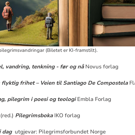
ilegrimsvandringar (Biletet er KI-framstilt).
l, vandring, tenkning - før og nå
Novus forlag
 flyktig frihet – Veien til Santiago De Compostela
Fl
g, pilegrim i poesi og teologi
Embla Forlag
(red.)
Pilegrimsboka
IKO forlag
i dag
utgjevar: Pilegrimsforbundet Norge