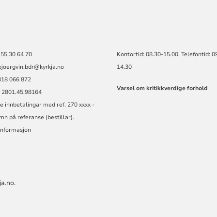
ORMASJON
 55 30 64 70
Kontortid: 08.30-15.00. Telefontid: 0
bjoergvin.bdr@kyrkja.no
14.30
818 066 872
Varsel om kritikkverdige forhold
. 2801.45.98164
e innbetalingar med ref. 270 xxxx -
mn på referanse (bestillar).
informasjon
a.no.