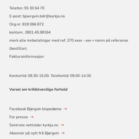
Telefon: 55 30 64 70
E-post: bjoergvin.bdr@kyrkja.no
Org.nr: 818 066 872
kontonr. 2801.45.98164
merk alle innbetalingar med ref. 270 xxxx - xxx + namn på referanse
(bestillar).
Fakturainformasjon
Kontortid: 08.30-15.00. Telefontid: 09.00-14.30
Varsel om kritikkverdige forhold
Facebook Bjørgvin bispedøme
For pressa
Sentrale nettsider kyrkja.no
Abonnér på nytt frå Bjørgvin