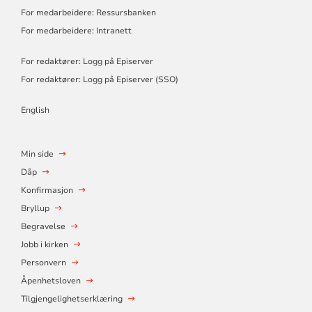
For medarbeidere: Ressursbanken
For medarbeidere: Intranett
For redaktører: Logg på Episerver
For redaktører: Logg på Episerver (SSO)
English
Min side
Dåp
Konfirmasjon
Bryllup
Begravelse
Jobb i kirken
Personvern
Åpenhetsloven
Tilgjengelighetserklæring