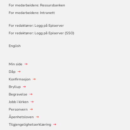
For medarbeidere: Ressursbanken
For medarbeidere: Intranett
For redaktører: Logg på Episerver
For redaktører: Logg på Episerver (SSO)
English
Min side
Dåp
Konfirmasjon
Bryllup
Begravelse
Jobb i kirken
Personvern
Åpenhetsloven
Tilgjengelighetserklæring