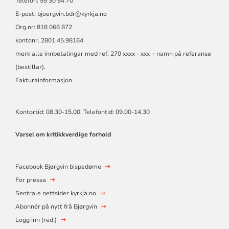
Telefon: 55 30 64 70
E-post: bjoergvin.bdr@kyrkja.no
Org.nr: 818 066 872
kontonr. 2801.45.98164
merk alle innbetalingar med ref. 270 xxxx - xxx + namn på referanse
(bestillar).
Fakturainformasjon
Kontortid: 08.30-15.00. Telefontid: 09.00-14.30
Varsel om kritikkverdige forhold
Facebook Bjørgvin bispedøme
For pressa
Sentrale nettsider kyrkja.no
Abonnér på nytt frå Bjørgvin
Logg inn (red.)