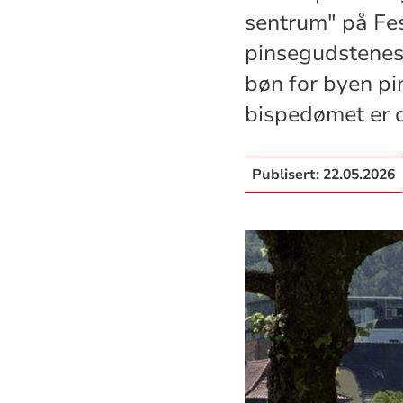
sentrum" på Fes
pinsegudstenest
bøn for byen pi
bispedømet er d
Publisert:
22.05.2026