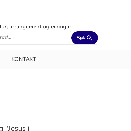
klar, arrangement og einingar
Søk
KONTAKT
 "Jesus i