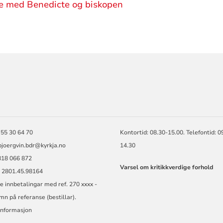
e med Benedicte og biskopen
ORMASJON
 55 30 64 70
Kontortid: 08.30-15.00. Telefontid: 0
bjoergvin.bdr@kyrkja.no
14.30
818 066 872
Varsel om kritikkverdige forhold
. 2801.45.98164
e innbetalingar med ref. 270 xxxx -
mn på referanse (bestillar).
informasjon