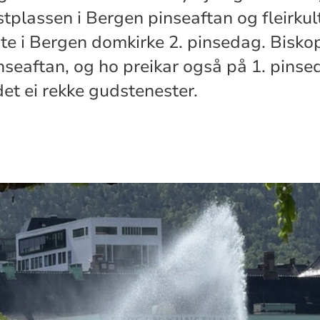
tplassen i Bergen pinseaftan og fleirkult
e i Bergen domkirke 2. pinsedag. Bisko
nseaftan, og ho preikar også på 1. pinse
et ei rekke gudstenester.