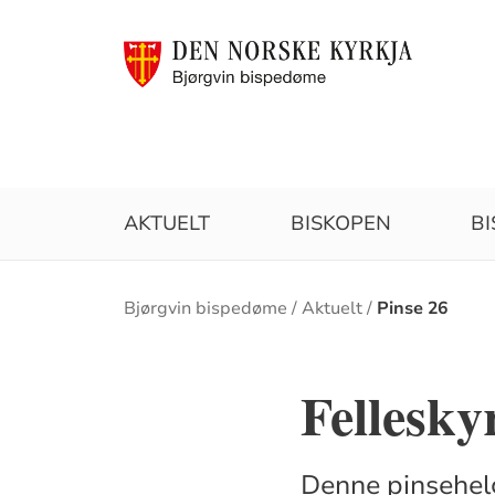
AKTUELT
BISKOPEN
B
Brødsmulesti
Bjørgvin bispedøme
Aktuelt
Pinse 26
Fellesky
Denne pinsehelg