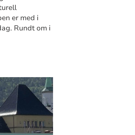
urell
pen er med i
dag. Rundt om i