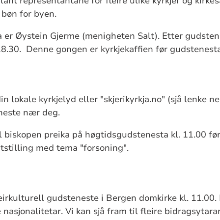
lant representantane for fleire ulike kyrkjer og kirk
bøn for byen.
 er Øystein Gjerme (menigheten Salt). Etter gudsten
18.30. Denne gongen er kyrkjekaffien før gudstenesta,
din lokale kyrkjelyd eller "skjerikyrkja.no" (sjå lenke 
eneste nær deg.
l biskopen preika på høgtidsgudstenesta kl. 11.00 fø
tstilling med tema "forsoning".
i fleirkulturell gudsteneste i Bergen domkirke kl. 11.00
sjonalitetar. Vi kan sjå fram til fleire bidragsytara