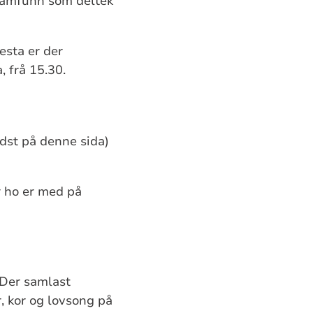
esamfunn som deltek
esta er der
 frå 15.30.
nedst på denne sida)
r ho er med på
. Der samlast
r, kor og lovsong på