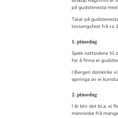
Biskop Ragnhild er b
på gudstenesta med 
Talar på gudstenesta
lovsongsfest frå ca 
1. pinsedag
Sjekk nettsidene til 
for å finna ei gudst
I Bergen domkirke vi
opninga av ei kunstu
2. pinsedag
I år blir det bl.a. e
menneske frå mange na