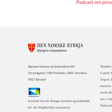
Podcast om pins
KONTAKTINF
FOR
BJØRGVIN
BISPEDØME
Bjørgvin biskop og bispedømeråd
Telefon:
Strandgaten 198 Postboks 1960, Nordnes
E-post: 
5817 Bergen
Org.nr: 
kontonr
merk all
xxx + na
Kontakt oss for årlege resultat og statistikk
Faktura
for vår Miljøfyrtårn-verksemd