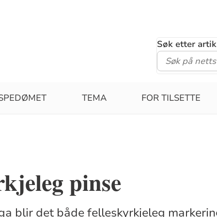
Søk etter arti
ISPEDØMET
TEMA
FOR TILSETTE
rkjeleg pinse
a blir det både felleskyrkjeleg markering