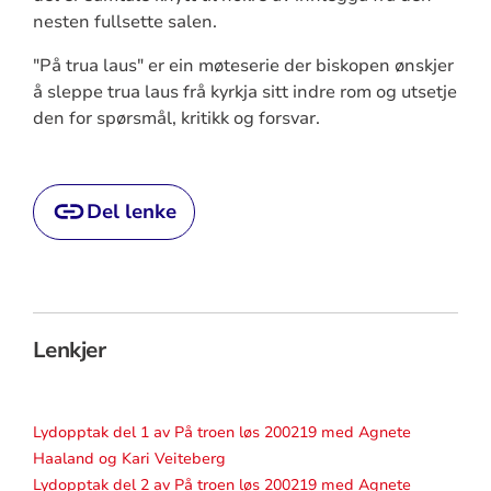
nesten fullsette salen.
"På trua laus" er ein møteserie der biskopen ønskjer
å sleppe trua laus frå kyrkja sitt indre rom og utsetje
den for spørsmål, kritikk og forsvar.
Del lenke
Lenkjer
Lydopptak del 1 av På troen løs 200219 med Agnete
Haaland og Kari Veiteberg
Lydopptak del 2 av På troen løs 200219 med Agnete