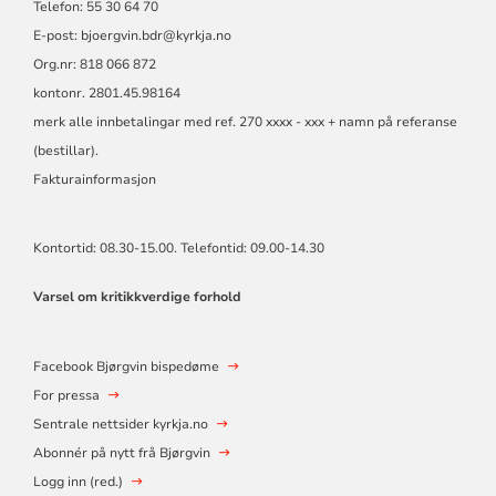
Telefon: 55 30 64 70
E-post: bjoergvin.bdr@kyrkja.no
Org.nr: 818 066 872
kontonr. 2801.45.98164
merk alle innbetalingar med ref. 270 xxxx - xxx + namn på referanse
(bestillar).
Fakturainformasjon
Kontortid: 08.30-15.00. Telefontid: 09.00-14.30
Varsel om kritikkverdige forhold
Facebook Bjørgvin bispedøme
For pressa
Sentrale nettsider kyrkja.no
Abonnér på nytt frå Bjørgvin
Logg inn (red.)